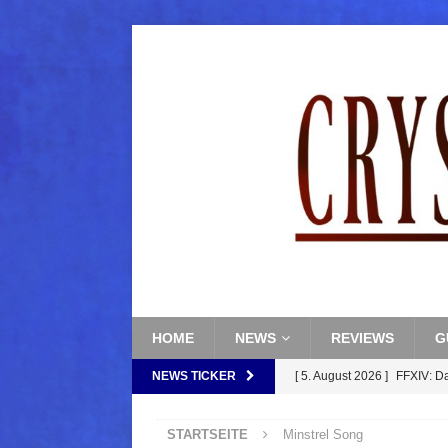
HOME
NEWS
REVIEWS
G
NEWS TICKER
[ 5. August 2026 ]
FFXIV: D
FANTASY
STARTSEITE
Minstrel Song
[ 5. August 2026 ]
FFXIV: Da