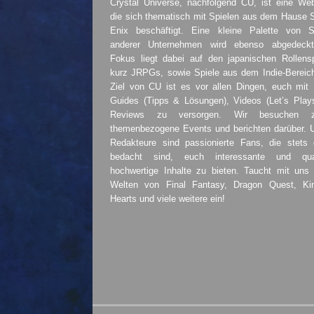
Crystal Universe, nachfolgend CU, ist eine Web
die sich thematisch mit Spielen aus dem Hause 
Enix beschäftigt. Eine kleine Palette von S
anderer Unternehmen wird ebenso abgedeckt
Fokus liegt dabei auf den japanischen Rollensp
kurz JRPGs, sowie Spiele aus dem Indie-Bereic
Ziel von CU ist es vor allen Dingen, euch mit
Guides (Tipps & Lösungen), Videos (Let’s Play
Reviews zu versorgen. Wir besuchen 
themenbezogene Events und berichten darüber. 
Redakteure sind passionierte Fans, die stets 
bedacht sind, euch interessante und quali
hochwertige Inhalte zu bieten. Taucht mit uns 
Welten von Final Fantasy, Dragon Quest, K
Hearts und viele weitere ein!