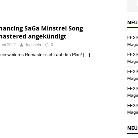
Y
s nördliche Kreszentia – Fork-Turm: Magie – Hallen II
FINAL
NEU
ancing SaGa Minstrel Song
astered angekündigt
FFXIV
s nördliche Kreszentia – Fork-Turm: Magie – Boss 2: Schwerttänzer
Magie
Juni 2022
Raphaela
0
Y
FFXIV
ein weiteres Remaster steht auf den Plan!
[…]
Magi
s nördliche Kreszentia – Fork-Turm: Magie – Boss 4: Index (Normal)
FFXIV
Magie
FFXIV
Magie
FFXIV
Magie
NEU