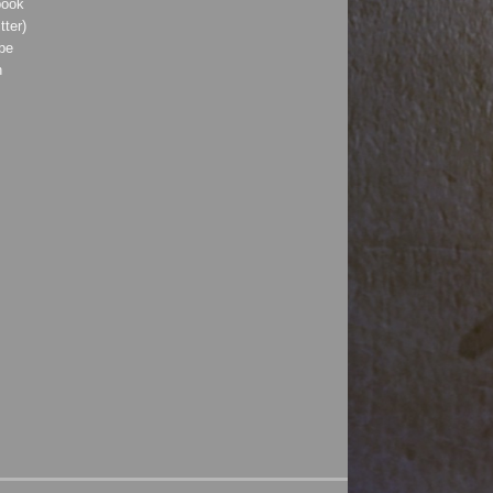
book
tter)
be
h