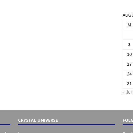
AUGU
M
3
10
17
24
31
« Juli
CRYSTAL UNIVERSE
FOLG