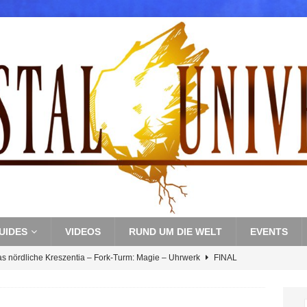
UIDES
VIDEOS
RUND UM DIE WELT
EVENTS
as nördliche Kreszentia – Fork-Turm: Magie – Uhrwerk
FINAL
s nördliche Kreszentia – Fork-Turm: Magie – Boss 3: Nekrophobia