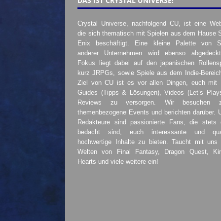
DAS IST CRYSTAL UNIVERSE!
Crystal Universe, nachfolgend CU, ist eine Web
die sich thematisch mit Spielen aus dem Hause 
Enix beschäftigt. Eine kleine Palette von S
anderer Unternehmen wird ebenso abgedeckt
Fokus liegt dabei auf den japanischen Rollensp
kurz JRPGs, sowie Spiele aus dem Indie-Bereic
Ziel von CU ist es vor allen Dingen, euch mit
Guides (Tipps & Lösungen), Videos (Let’s Play
Reviews zu versorgen. Wir besuchen 
themenbezogene Events und berichten darüber. 
Redakteure sind passionierte Fans, die stets 
bedacht sind, euch interessante und quali
hochwertige Inhalte zu bieten. Taucht mit uns 
Welten von Final Fantasy, Dragon Quest, K
Hearts und viele weitere ein!