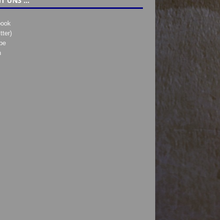
T UNS …
book
tter)
be
h