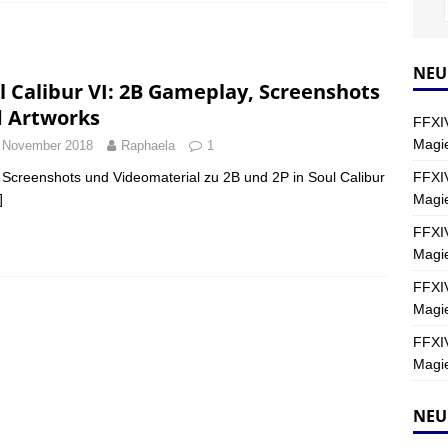
Y
s nördliche Kreszentia – Fork-Turm: Magie – Hallen II
FINAL
NEU
l Calibur VI: 2B Gameplay, Screenshots
 Artworks
FFXIV
s nördliche Kreszentia – Fork-Turm: Magie – Boss 2: Schwerttänzer
Magie
 November 2018
Raphaela
1
Y
FFXIV
Screenshots und Videomaterial zu 2B und 2P in Soul Calibur
Magi
]
s nördliche Kreszentia – Fork-Turm: Magie – Boss 4: Index (Normal)
FFXIV
Magie
FFXIV
Magie
FFXIV
Magie
NEU