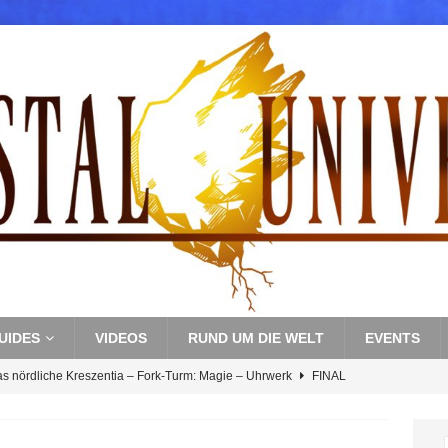
UIDES
VIDEOS
RUND UM DIE WELT
EVENTS
as nördliche Kreszentia – Fork-Turm: Magie – Uhrwerk
FINAL
s nördliche Kreszentia – Fork-Turm: Magie – Boss 3: Nekrophobia