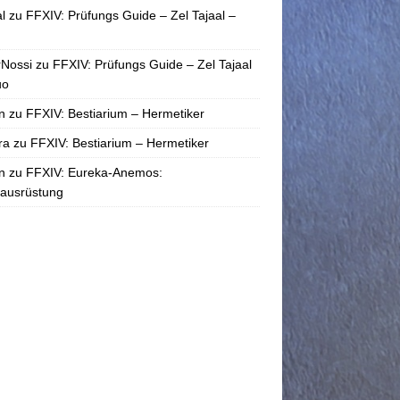
l
zu
FFXIV: Prüfungs Guide – Zel Tajaal –
rNossi
zu
FFXIV: Prüfungs Guide – Zel Tajaal
uo
n
zu
FFXIV: Bestiarium – Hermetiker
ra
zu
FFXIV: Bestiarium – Hermetiker
n
zu
FFXIV: Eureka-Anemos:
tausrüstung