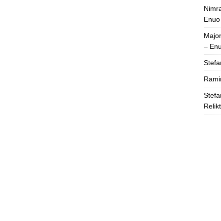
Nimra
Enuo
Majo
– En
Stefa
Rami
Stefa
Relik