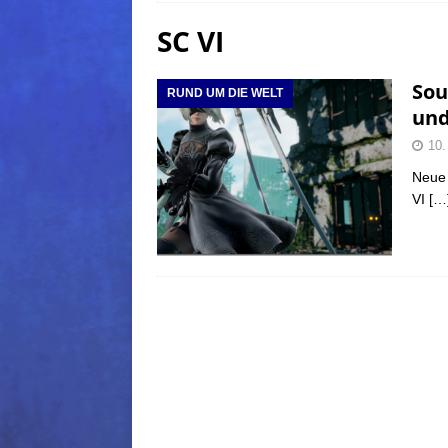
SC VI
(Normal)
FINAL FANTAS
[ 5. August 2026 ]
FFXIV: Da
Sou
RUND UM DIE WELT
FANTASY
und
[ 5. August 2026 ]
FFXIV: Da
10.
(Normal)
FINAL FANTAS
Neue 
VI
[…
[ 5. August 2026 ]
FFXIV: Da
FINAL FANTASY