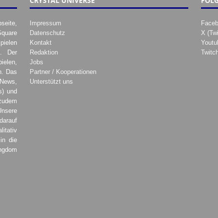
CRYSTAL UNIVERSE
FOLG
seite,
Impressum
Face
Square
Datenschutz
X (Twi
pielen
Kontakt
Youtu
. Der
Redaktion
Twitc
ielen,
Jobs
h. Das
Partner / Kooperationen
 News,
Unterstützt uns
s) und
zudem
Unsere
darauf
tativ
in die
ingdom