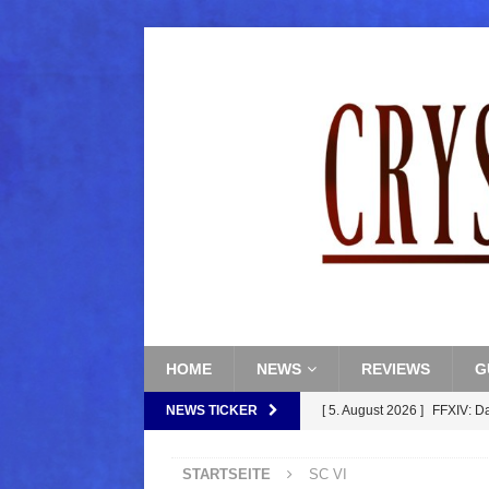
HOME
NEWS
REVIEWS
G
NEWS TICKER
[ 5. August 2026 ]
FFXIV: D
FANTASY
STARTSEITE
SC VI
[ 5. August 2026 ]
FFXIV: Da