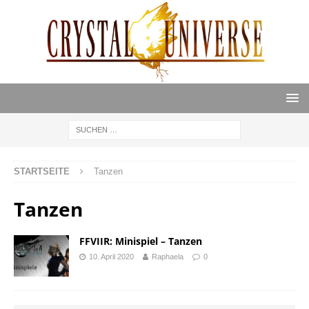
STARTSEITE
Tanzen
Tanzen
FFVIIR: Minispiel – Tanzen
10. April 2020
Raphaela
0