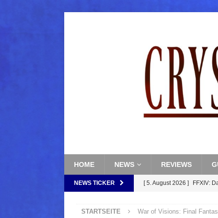
HOME
NEWS
REVIEWS
G
NEWS TICKER
[ 5. August 2026 ]
FFXIV: D
FANTASY
STARTSEITE
War of Visions: Final Fanta
[ 5. August 2026 ]
FFXIV: Da