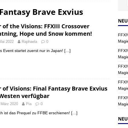
 Fantasy Brave Exvius
Y
s nördliche Kreszentia – Fork-Turm: Magie – Hallen II
FINAL
NEU
 of the Visions: FFXIII Crossover
htning, Hope und Snow kommen!
FFXIV
s nördliche Kreszentia – Fork-Turm: Magie – Boss 2: Schwerttänzer
Magie
Mai 2022
Raphaela
0
Y
FFXIV
s Event startet zuerst nur in Japan!
[…]
Magi
s nördliche Kreszentia – Fork-Turm: Magie – Boss 4: Index (Normal)
FFXIV
Magie
FFXIV
 of Visions: Final Fantasy Brave Exvius
Magie
Westen verfügbar
FFXIV
Magie
 März 2020
Pia
0
ch ist das Prequel zu FFBE erschienen!
[…]
NEU