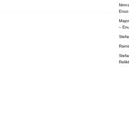
Nimra
Enuo
Majo
– En
Stefa
Rami
Stefa
Relik