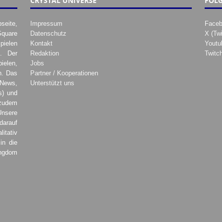
CRYSTAL UNIVERSE
FOLG
seite,
Impressum
Face
Square
Datenschutz
X (Twi
pielen
Kontakt
Youtu
. Der
Redaktion
Twitc
ielen,
Jobs
h. Das
Partner / Kooperationen
 News,
Unterstützt uns
s) und
zudem
Unsere
darauf
tativ
in die
ingdom