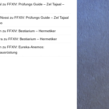
l
zu
FFXIV: Prüfungs Guide – Zel Tajaal –
rNossi
zu
FFXIV: Prüfungs Guide – Zel Tajaal
uo
n
zu
FFXIV: Bestiarium – Hermetiker
ra
zu
FFXIV: Bestiarium – Hermetiker
n
zu
FFXIV: Eureka-Anemos:
tausrüstung