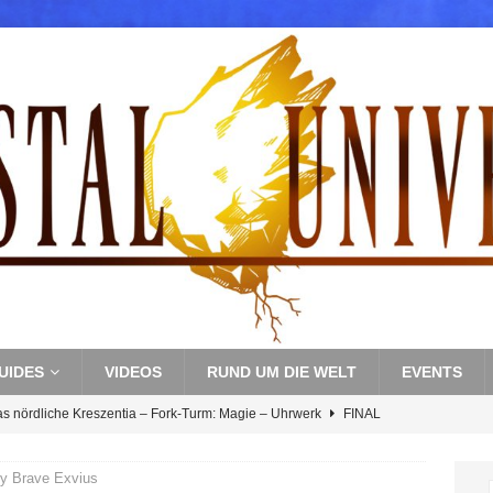
UIDES
VIDEOS
RUND UM DIE WELT
EVENTS
as nördliche Kreszentia – Fork-Turm: Magie – Uhrwerk
FINAL
sy Brave Exvius
s nördliche Kreszentia – Fork-Turm: Magie – Boss 3: Nekrophobia