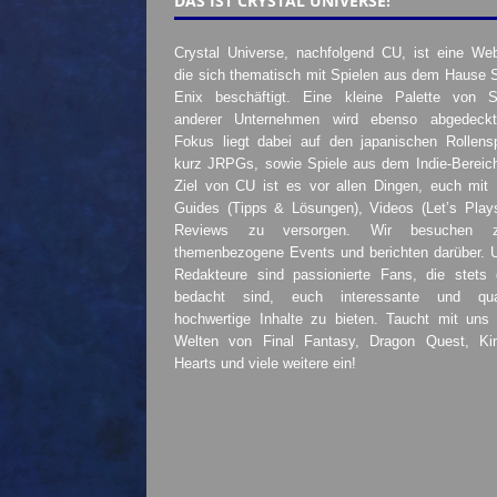
DAS IST CRYSTAL UNIVERSE!
Crystal Universe, nachfolgend CU, ist eine Web
die sich thematisch mit Spielen aus dem Hause 
Enix beschäftigt. Eine kleine Palette von S
anderer Unternehmen wird ebenso abgedeckt
Fokus liegt dabei auf den japanischen Rollensp
kurz JRPGs, sowie Spiele aus dem Indie-Bereic
Ziel von CU ist es vor allen Dingen, euch mit
Guides (Tipps & Lösungen), Videos (Let’s Play
Reviews zu versorgen. Wir besuchen 
themenbezogene Events und berichten darüber. 
Redakteure sind passionierte Fans, die stets 
bedacht sind, euch interessante und quali
hochwertige Inhalte zu bieten. Taucht mit uns 
Welten von Final Fantasy, Dragon Quest, K
Hearts und viele weitere ein!