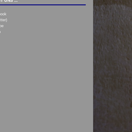
T UNS …
book
tter)
be
h