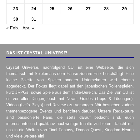
23
24
25
26
27
28
29
30
31
« Feb.
Apr. »
DAS IST CRYSTAL UNIVERSE!
Crystal Universe, nachfolgend CU, ist eine Webseite, die sich
thematisch mit Spielen aus dem Hause Square Enix beschäftigt. Eine
kleine Palette von Spielen anderer Unternehmen wird ebenso
abgedeckt. Der Fokus liegt dabei auf den japanischen Rollenspielen,
kurz JRPGs, sowie Spiele aus dem Indie-Bereich. Das Ziel von CU ist
es vor allen Dingen, euch mit News, Guides (Tipps & Lösungen),
Videos (Let’s Plays) und Reviews zu versorgen. Wir besuchen zudem
themenbezogene Events und berichten darüber. Unsere Redakteure
sind passionierte Fans, die stets darauf bedacht sind, euch
interessante und qualitativ hochwertige Inhalte zu bieten. Taucht mit
uns in die Welten von Final Fantasy, Dragon Quest, Kingdom Hearts
und viele weitere ein!