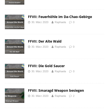
FFVII: Feuerhöhle im Da-Chao-Gebirge
30. März 2020
Raphaela
0
FFVII: Der Alte Wald
30. März 2020
Raphaela
0
FFVII: Die Gold Saucer
30. März 2020
Raphaela
0
FFVII: Smaragd Weapon besiegen
30. März 2020
Raphaela
2