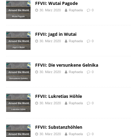
FFVII: Wutai Pagode
30. März 2020
Raphaela
0
FFVII: Jagd in Wutai
30. März 2020
Raphaela
0
FFVII: Die versunkene Gelnika
30. März 2020
Raphaela
0
FFVII: Lukretias Höhle
30. März 2020
Raphaela
0
FFVII: Substanzhöhlen
30. März 2020
Raphaela
0