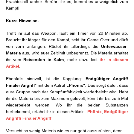
Frachtschiff umher. Berührt ihr es, kommt es unweigerlich zum
Kampf!
Kurze Hinweise:
Trefft ihr auf das Weapon, läuft ein Timer von 20 Minuten ab.
Braucht ihr länger für den Kampf, seid ihr Game Over und dürft
von vorn anfangen. Rüstet ihr allerdings die
Unterwasser-
Materia
aus, wird euer Zeitlimit unbegrenzt. Die Materia erhaltet
ihr vom
Reisenden in Kalm
, mehr dazu lest
ihr in diesem
Artikel
.
Ebenfalls sinnvoll, ist die Kopplung:
Endgültiger Angriff/
Finaler Angriff
“ mit dem Aufruf
„Phönix“.
Das sorgt dafür, dass
eure Gruppe nach der Kampfunfähigkeit wiederbelebt wird. Habt
ihr die Materia bis zum Maximum gelevelt, könnt ihr bis zu 5 Mal
wiederbelebt werden. Wo ihr die beiden Substanzen
herbekommt, erfahrt ihr in diesen Artikeln:
Phönix
,
Endgültiger
Angriff/ Finaler Angriff
.
Versucht so wenig Materia wie es nur geht auszurüsten, denn