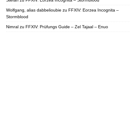
Stefan
zu
FFXIV: Eorzea Incognita – Stormblood
Wolfgang, alias dabbelioubie
zu
FFXIV: Eorzea Incognita –
Stormblood
Nimral
zu
FFXIV: Prüfungs Guide – Zel Tajaal – Enuo