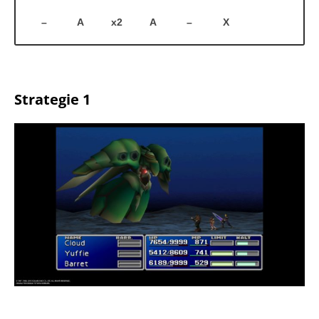
–
A
x2
A
–
X
Strategie 1