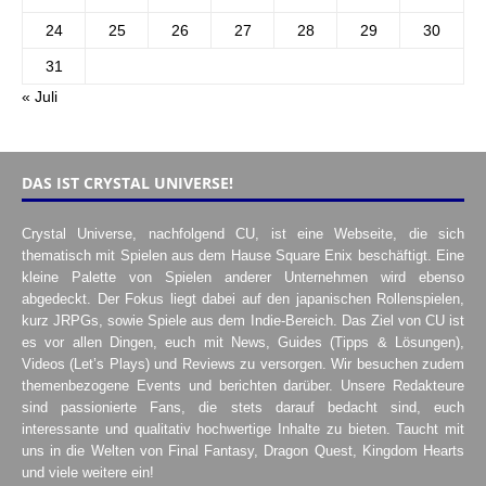
24
25
26
27
28
29
30
31
« Juli
DAS IST CRYSTAL UNIVERSE!
Crystal Universe, nachfolgend CU, ist eine Webseite, die sich
thematisch mit Spielen aus dem Hause Square Enix beschäftigt. Eine
kleine Palette von Spielen anderer Unternehmen wird ebenso
abgedeckt. Der Fokus liegt dabei auf den japanischen Rollenspielen,
kurz JRPGs, sowie Spiele aus dem Indie-Bereich. Das Ziel von CU ist
es vor allen Dingen, euch mit News, Guides (Tipps & Lösungen),
Videos (Let’s Plays) und Reviews zu versorgen. Wir besuchen zudem
themenbezogene Events und berichten darüber. Unsere Redakteure
sind passionierte Fans, die stets darauf bedacht sind, euch
interessante und qualitativ hochwertige Inhalte zu bieten. Taucht mit
uns in die Welten von Final Fantasy, Dragon Quest, Kingdom Hearts
und viele weitere ein!