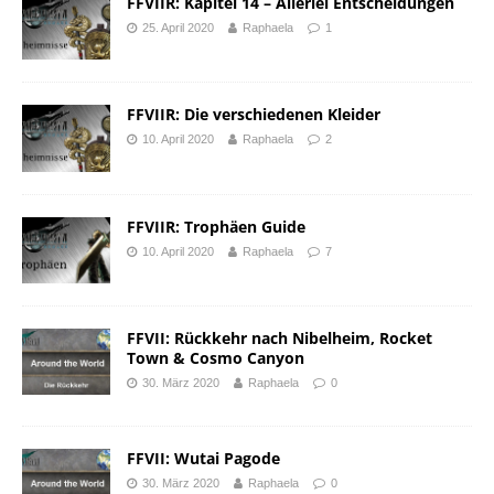
FFVIIR: Kapitel 14 – Allerlei Entscheidungen
25. April 2020
Raphaela
1
FFVIIR: Die verschiedenen Kleider
10. April 2020
Raphaela
2
FFVIIR: Trophäen Guide
10. April 2020
Raphaela
7
FFVII: Rückkehr nach Nibelheim, Rocket
Town & Cosmo Canyon
30. März 2020
Raphaela
0
FFVII: Wutai Pagode
30. März 2020
Raphaela
0