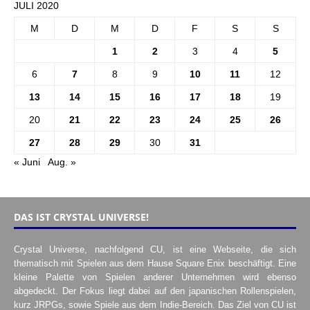
JULI 2020
M
D
M
D
F
S
S
1
2
3
4
5
6
7
8
9
10
11
12
13
14
15
16
17
18
19
20
21
22
23
24
25
26
27
28
29
30
31
« Juni
Aug. »
DAS IST CRYSTAL UNIVERSE!
Crystal Universe, nachfolgend CU, ist eine Webseite, die sich
thematisch mit Spielen aus dem Hause Square Enix beschäftigt. Eine
kleine Palette von Spielen anderer Unternehmen wird ebenso
abgedeckt. Der Fokus liegt dabei auf den japanischen Rollenspielen,
kurz JRPGs, sowie Spiele aus dem Indie-Bereich. Das Ziel von CU ist