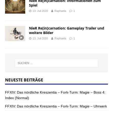
NieR Re[in]carnation: Informationen zum
Spiel
13. Juli 2020
Raphaela
1
NieR Re[in]carnation: Gameplay Trailer und
weitere Bilder
13. Juli 2020
Raphaela
1
NEUESTE BEITRÄGE
FFXIV: Das nördliche Kreszentia – Fork-Turm: Magie – Boss 4:
Index (Normal)
FFXIV: Das nördliche Kreszentia – Fork-Turm: Magie – Uhrwerk