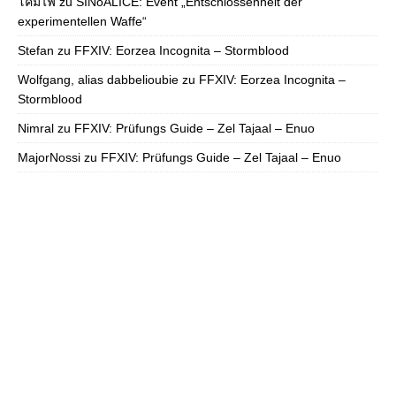
โคมไฟ
zu
SINoALICE: Event „Entschlossenheit der
experimentellen Waffe“
Stefan
zu
FFXIV: Eorzea Incognita – Stormblood
Wolfgang, alias dabbelioubie
zu
FFXIV: Eorzea Incognita –
Stormblood
Nimral
zu
FFXIV: Prüfungs Guide – Zel Tajaal – Enuo
MajorNossi
zu
FFXIV: Prüfungs Guide – Zel Tajaal – Enuo