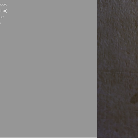
book
tter)
be
h