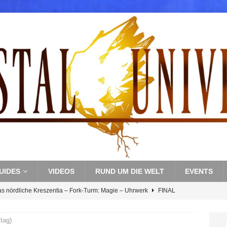
UIDES
VIDEOS
RUND UM DIE WELT
EVENTS
as nördliche Kreszentia – Fork-Turm: Magie – Uhrwerk
FINAL
itag)
s nördliche Kreszentia – Fork-Turm: Magie – Boss 3: Nekrophobia