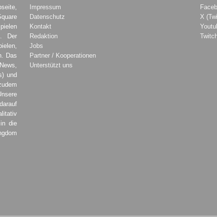
seite,
Impressum
Face
Square
Datenschutz
X (Twi
pielen
Kontakt
Youtu
. Der
Redaktion
Twitc
ielen,
Jobs
h. Das
Partner / Kooperationen
 News,
Unterstützt uns
s) und
zudem
Unsere
darauf
tativ
in die
ingdom