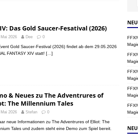
Y
s nördliche Kreszentia – Fork-Turm: Magie – Hallen II
FINAL
NEU
IV: Das Gold Saucer-Fesatival (2026)
 Mai 2026
Dee
0
FFXIV
s nördliche Kreszentia – Fork-Turm: Magie – Boss 2: Schwerttänzer
Magie
vent Gold Saucer-Festival (2026) findet ab dem 29.05.2026
Y
NAL FANTASY XIV statt!
[…]
FFXIV
Magi
s nördliche Kreszentia – Fork-Turm: Magie – Boss 4: Index (Normal)
FFXIV
Magie
FFXIV
o & Neues zu The Adventrures of
Magie
iot: The Millennium Tales
FFXIV
Magie
 Mai 2026
Stefan
0
aar neue Informationen zu The Adventrures of Elliot: The
NEU
nnium Tales und zudem steht eine Demo zum Spiel bereit.