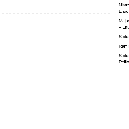
Nimra
Enuo
Majo
– En
Stefa
Rami
Stefa
Relik