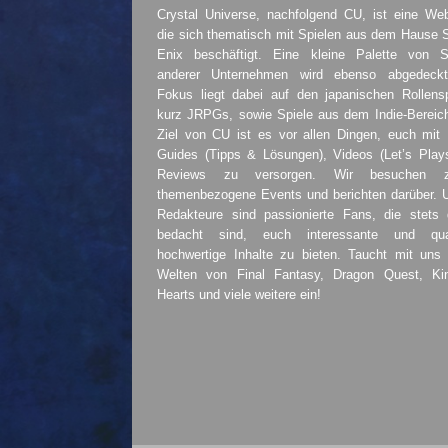
Crystal Universe, nachfolgend CU, ist eine Web
die sich thematisch mit Spielen aus dem Hause 
Enix beschäftigt. Eine kleine Palette von S
anderer Unternehmen wird ebenso abgedeckt
Fokus liegt dabei auf den japanischen Rollensp
kurz JRPGs, sowie Spiele aus dem Indie-Bereic
Ziel von CU ist es vor allen Dingen, euch mit
Guides (Tipps & Lösungen), Videos (Let’s Play
Reviews zu versorgen. Wir besuchen 
themenbezogene Events und berichten darüber. 
Redakteure sind passionierte Fans, die stets 
bedacht sind, euch interessante und quali
hochwertige Inhalte zu bieten. Taucht mit uns 
Welten von Final Fantasy, Dragon Quest, K
Hearts und viele weitere ein!