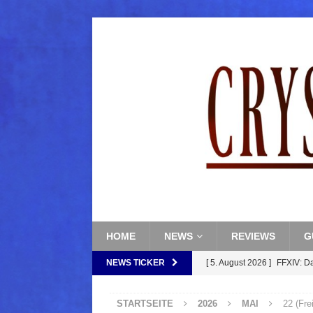
HOME
NEWS
REVIEWS
G
NEWS TICKER
[ 5. August 2026 ]
FFXIV: D
FANTASY
STARTSEITE
2026
MAI
22 (Fre
[ 5. August 2026 ]
FFXIV: Da