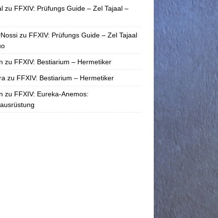
l
zu
FFXIV: Prüfungs Guide – Zel Tajaal –
rNossi
zu
FFXIV: Prüfungs Guide – Zel Tajaal
uo
n
zu
FFXIV: Bestiarium – Hermetiker
ra
zu
FFXIV: Bestiarium – Hermetiker
n
zu
FFXIV: Eureka-Anemos:
tausrüstung