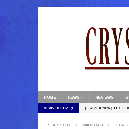
HOME
NEWS
REVIEWS
G
NEWS TICKER
[ 5. August 2026 ]
FFXIV: D
FANTASY
STARTSEITE
Beitragsserie
FFXIV: D
[ 5. August 2026 ]
FFXIV: Da