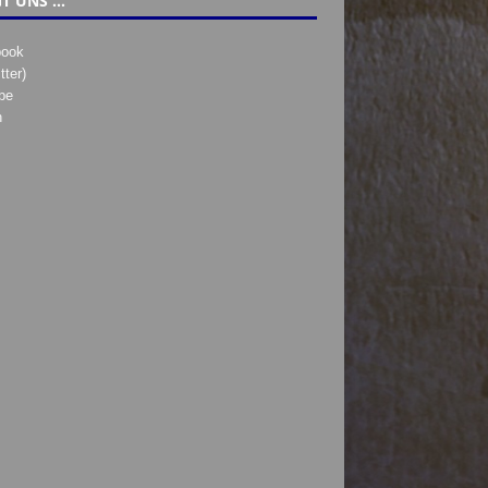
T UNS …
book
tter)
be
h