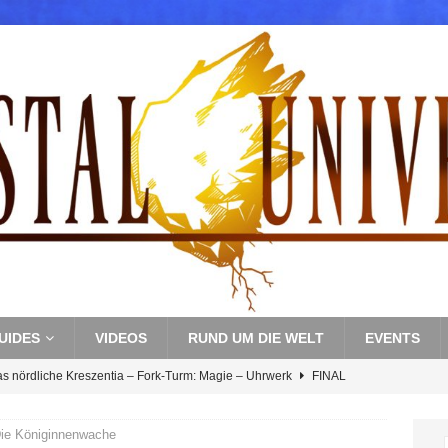
UIDES
VIDEOS
RUND UM DIE WELT
EVENTS
as nördliche Kreszentia – Fork-Turm: Magie – Uhrwerk
FINAL
ie Königinnenwache
s nördliche Kreszentia – Fork-Turm: Magie – Boss 3: Nekrophobia