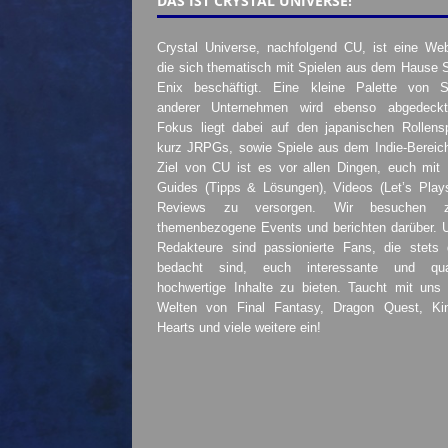
DAS IST CRYSTAL UNIVERSE!
Crystal Universe, nachfolgend CU, ist eine Web
die sich thematisch mit Spielen aus dem Hause 
Enix beschäftigt. Eine kleine Palette von S
anderer Unternehmen wird ebenso abgedeckt
Fokus liegt dabei auf den japanischen Rollensp
kurz JRPGs, sowie Spiele aus dem Indie-Bereic
Ziel von CU ist es vor allen Dingen, euch mit
Guides (Tipps & Lösungen), Videos (Let’s Play
Reviews zu versorgen. Wir besuchen 
themenbezogene Events und berichten darüber. 
Redakteure sind passionierte Fans, die stets 
bedacht sind, euch interessante und quali
hochwertige Inhalte zu bieten. Taucht mit uns 
Welten von Final Fantasy, Dragon Quest, K
Hearts und viele weitere ein!