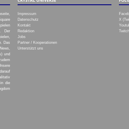
CRYSTAL UNIVERSE
FOLG
seite,
Impressum
Face
Square
Datenschutz
X (Twi
pielen
Kontakt
Youtu
. Der
Redaktion
Twitc
ielen,
Jobs
h. Das
Partner / Kooperationen
 News,
Unterstützt uns
s) und
zudem
Unsere
darauf
tativ
in die
ingdom