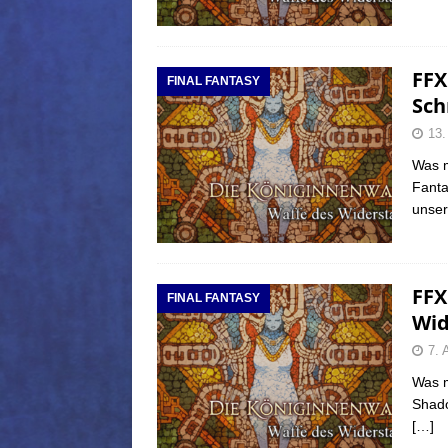
FFX
FINAL FANTASY
Sch
13.
Was m
Fanta
unse
FFX
FINAL FANTASY
Wid
7. 
Was m
Shado
[…]