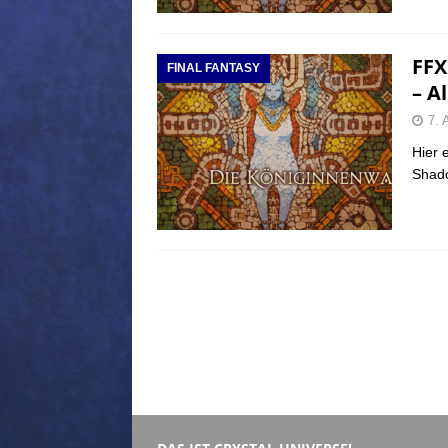
FFX
FINAL FANTASY
– A
7. 
Hier e
Shado