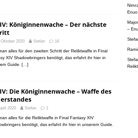
Nimra
Enuo
Majo
IV: Königinnenwache – Der nächste
– En
ritt
Stefa
 Oktober 2020
Stefan
16
Rami
an alles für den zweiten Schritt der Reliktwaffe in Final
sy XIV Shadowbringers benötigt, das erfahrt ihr hier in
Stefa
rem Guide.
[…]
Relik
IV: Die Königinnenwache – Waffe des
erstandes
April 2020
Stefan
1
an alles für die Reliktwaffe in Final Fantasy XIV
wbringers benötigt, das erfahrt ihr hier in unserem Guide.