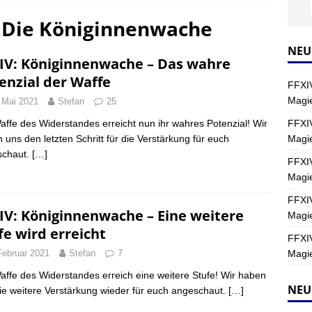
: Die Königinnenwache
Y
s nördliche Kreszentia – Fork-Turm: Magie – Hallen II
FINAL
NEU
IV: Königinnenwache – Das wahre
enzial der Waffe
FFXIV
s nördliche Kreszentia – Fork-Turm: Magie – Boss 2: Schwerttänzer
Magie
 Mai 2021
Stefan
25
Y
FFXIV
affe des Widerstandes erreicht nun ihr wahres Potenzial! Wir
Magi
 uns den letzten Schritt für die Verstärkung für euch
s nördliche Kreszentia – Fork-Turm: Magie – Boss 4: Index (Normal)
schaut.
[…]
FFXIV
Magie
FFXIV
IV: Königinnenwache – Eine weitere
Magie
fe wird erreicht
FFXIV
Magie
Februar 2021
Stefan
7
affe des Widerstandes erreich eine weitere Stufe! Wir haben
NEU
ie weitere Verstärkung wieder für euch angeschaut.
[…]