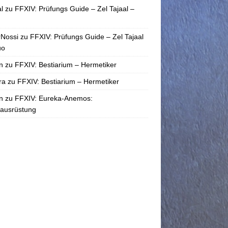
l
zu
FFXIV: Prüfungs Guide – Zel Tajaal –
rNossi
zu
FFXIV: Prüfungs Guide – Zel Tajaal
uo
n
zu
FFXIV: Bestiarium – Hermetiker
ra
zu
FFXIV: Bestiarium – Hermetiker
n
zu
FFXIV: Eureka-Anemos:
tausrüstung