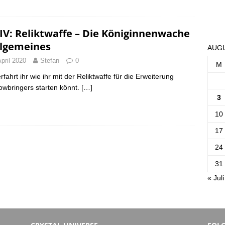
IV: Reliktwaffe – Die Königinnenwache
llgemeines
AUGU
April 2020
Stefan
0
M
rfahrt ihr wie ihr mit der Reliktwaffe für die Erweiterung
wbringers starten könnt.
[…]
3
10
17
24
31
« Juli