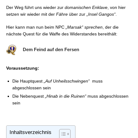
Widerstandes
Der Weg führt uns wieder zur
domanischen Enklave
, von hier
FFXIV: Königinnenwache – Der nächste Schritt
setzen wir wieder mit der
Fähre
über zur
„Insel Gangos“
.
FFXIV: Königinnenwache – Eine weitere Stufe wird
erreicht
Hier kann man nun beim NPC
„Marsak“ sprechen
, der die
FFXIV: Königinnenwache – Das wahre Potenzial der
nächste Quest für die Waffe des Widerstandes bereithält:
Waffe
Dem Feind auf den Fersen
Voraussetzung:
Die Hauptquest
„Auf Unheilsschwingen“
muss
abgeschlossen sein
Die Nebenquest
„Hinab in die Ruinen“
muss abgeschlossen
sein
Inhaltsverzeichnis