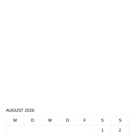
AUGUST 2026
M
D
M
D
F
S
S
1
2