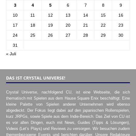
3
4
5
6
7
8
9
10
11
12
13
14
15
16
17
18
19
20
21
22
23
24
25
26
27
28
29
30
31
« Juli
DAS IST CRYSTAL UNIVERSE!
Crystal Universe, nachfolgend CU, ist eine Webseite, die sich
thematisch mit Spielen aus dem Hause Square Enix beschäftigt. Eine
kleine Palette von Spielen anderer Unternehmen wird ebenso
abgedeckt. Der Fokus liegt dabei auf den japanischen Rollenspielen,
kurz JRPGs, sowie Spiele aus dem Indie-Bereich. Das Ziel von CU ist
es vor allen Dingen, euch mit News, Guides (Tipps & Lösungen),
Videos (Let’s Plays) und Reviews zu versorgen. Wir besuchen zudem
themenbezogene Events und berichten darüber. Unsere Redakteure