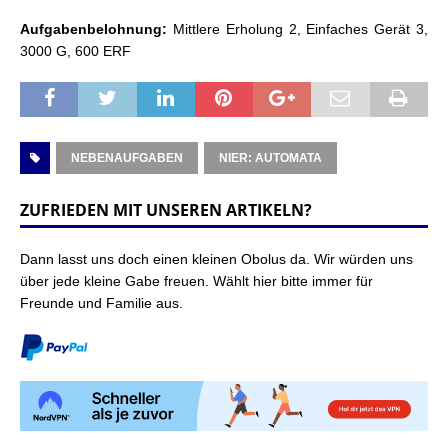
NieR: Automata – Quest: Untersuchung der
Aufgabenbelohnung:
Mittlere Erholung 2, Einfaches Gerät 3,
Kommunikation
3000 G, 600 ERF
NieR: Automata – Quest: Reperatur der Terminals
NieR: Automata – Quest: Finde ein Geschenk
NieR: Automata – Quest: Berge die vertraulichen
Informationen
NieR: Automata – Quest: Tierpflege
NEBENAUFGABEN
NIER: AUTOMATA
NieR: Automata – Quest: Lagerentwicklung
NieR: Automata – Quest: Kulinarische Forschung
ZUFRIEDEN MIT UNSEREN ARTIKELN?
NieR: Automata – Quest: Anemones Vergangenheit
NieR: Automata – Quest: Revierkampf
Dann lasst uns doch einen kleinen Obolus da. Wir würden uns
über jede kleine Gabe freuen. Wählt hier bitte immer für
Freunde und Familie aus.