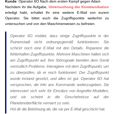
Kunde
: Operator 6O Nach dem ersten Kampf gegen Adam
Waffenhändlers
Nachdem ihr die Aufgabe,
Untersuchung der Kommunikation
NieR: Automata – Quest: Die Bitte des Händlers
erledigt habt, erhaltet ihr eine weitere E-Mail von eurem
NieR: Automata – Quest: Verbesserung der
Operator. Sie bittet euch die Zugriffspunkte weiterhin zu
Kommunikation
untersuchen und von den Maschinenwesen zu befreien.
NieR: Automata – Quest: Erinnerungen an 11B
NieR: Automata – Quest: Jean-Pauls Melancholie
Operator 6O meldet, dass einige Zugriffspunkte in der
NieR: Automata – Quest: Verlorenes Mädchen
Ruinenstadt nicht ordnungsgemäß funktionieren. Sie
NieR: Automata – Quest: Das wandernde Paar
schickt noch eine E-Mail mit den Details. Repariere die
NieR: Automata – Quest: Robodojo
fehlerhaften Zugriffspunkte. Mehrere Maschinen halten sich
NieR: Automata – Quest: Knallkopfs Forschung
am Zugriffspunkt auf. Ihre Störsignale bereiten dem Gerät
NieR: Automata – Quest: Die Bitte der Verwalterin
vermutlich Probleme. Interagiere mit dem Zugriffspunkt, um
NieR: Automata – Quest:
Widerstandsverschwinden
zu überprüfen, ob er noch funktioniert. Der Zugriffspunkt
NieR: Automata – Quest: Narrenfinder
wurde instand gesetzt, und alles ist gut. Operator 6O hat
NieR: Automata – Quest: Familienstreit
versprochen, die Info ans Kommando weiterzugeben. Sie
NieR: Automata – Quest: Stempelsammlung
interessiert sich sehr für Einsätze von Angreifer-Modellen,
NieR: Automata – Quest: Fotos
und sie scheint in die Geschehnisse auf der
NieR: Automata – Quest: YoRHa-Verräter
Planetenoberfläche vernarrt zu sein.
NieR: Automata – Quest: Maschinenprüfung 1 & 2
Hol dir die Belohnung ab, die sie per E-Mail geschickt hat.
NieR: Automata – Quest: Ärger schlichten