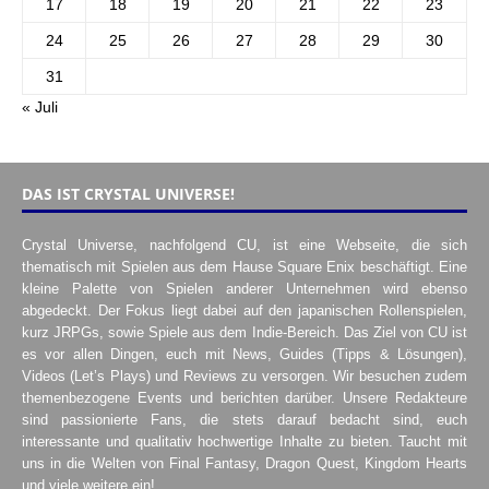
17
18
19
20
21
22
23
24
25
26
27
28
29
30
31
« Juli
DAS IST CRYSTAL UNIVERSE!
Crystal Universe, nachfolgend CU, ist eine Webseite, die sich
thematisch mit Spielen aus dem Hause Square Enix beschäftigt. Eine
kleine Palette von Spielen anderer Unternehmen wird ebenso
abgedeckt. Der Fokus liegt dabei auf den japanischen Rollenspielen,
kurz JRPGs, sowie Spiele aus dem Indie-Bereich. Das Ziel von CU ist
es vor allen Dingen, euch mit News, Guides (Tipps & Lösungen),
Videos (Let’s Plays) und Reviews zu versorgen. Wir besuchen zudem
themenbezogene Events und berichten darüber. Unsere Redakteure
sind passionierte Fans, die stets darauf bedacht sind, euch
interessante und qualitativ hochwertige Inhalte zu bieten. Taucht mit
uns in die Welten von Final Fantasy, Dragon Quest, Kingdom Hearts
und viele weitere ein!