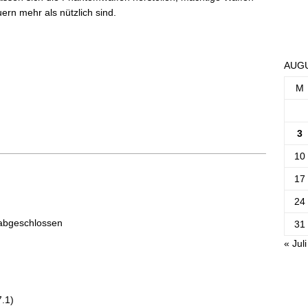
ern mehr als nützlich sind.
AUGU
M
3
10
17
24
 abgeschlossen
31
« Juli
7.1)