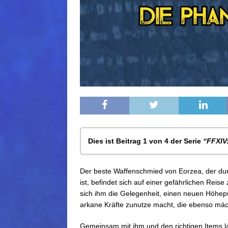
Dies ist Beitrag 1 von 4 der Serie
“FFXIV
FFXIV: Das südliche Kreszentia – Pha
Der beste Waffenschmied von Eorzea, der dur
FFXIV: Das südliche Kreszentia – Pha
ist, befindet sich auf einer gefährlichen Rei
FFXIV: Das südliche Kreszentia – Ph
sich ihm die Gelegenheit, einen neuen Höhepu
FFXIV: Das nördliche Kreszentia – Phan
arkane Kräfte zunutze macht, die ebenso mäch
Gemeinsam mit ihm und den richtigen Items l