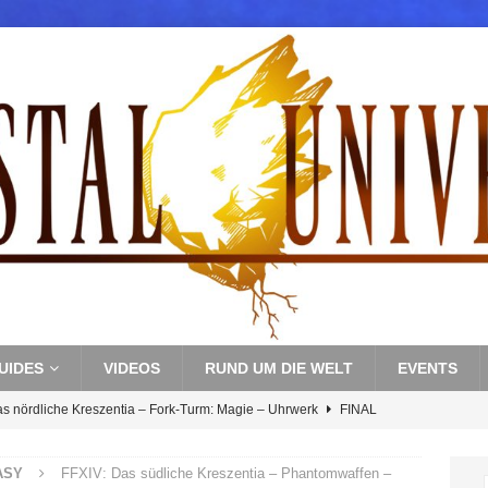
UIDES
VIDEOS
RUND UM DIE WELT
EVENTS
as nördliche Kreszentia – Fork-Turm: Magie – Uhrwerk
FINAL
ASY
FFXIV: Das südliche Kreszentia – Phantomwaffen –
s nördliche Kreszentia – Fork-Turm: Magie – Boss 3: Nekrophobia