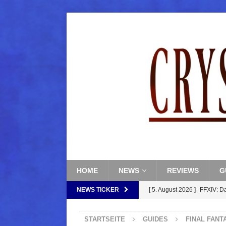
HOME
NEWS
REVIEWS
G
NEWS TICKER
[ 5. August 2026 ]
FFXIV: D
FANTASY
STARTSEITE
GUIDES
FINAL FANT
[ 5. August 2026 ]
FFXIV: Da