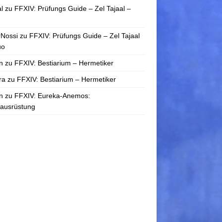
l
zu
FFXIV: Prüfungs Guide – Zel Tajaal –
rNossi
zu
FFXIV: Prüfungs Guide – Zel Tajaal
uo
n
zu
FFXIV: Bestiarium – Hermetiker
ra
zu
FFXIV: Bestiarium – Hermetiker
n
zu
FFXIV: Eureka-Anemos:
tausrüstung