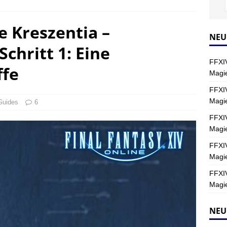
Y
e Kreszentia –
s nördliche Kreszentia – Fork-Turm: Magie – Hallen II
FINAL
NEU
chritt 1: Eine
FFXIV
ffe
s nördliche Kreszentia – Fork-Turm: Magie – Boss 2: Schwerttänzer
Magie
Y
FFXIV
Magi
s nördliche Kreszentia – Fork-Turm: Magie – Boss 4: Index (Normal)
Guides
6
FFXIV
Magie
FFXIV
Magie
FFXIV
Magie
NEU