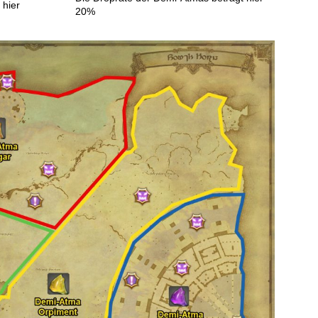
 hier
20%