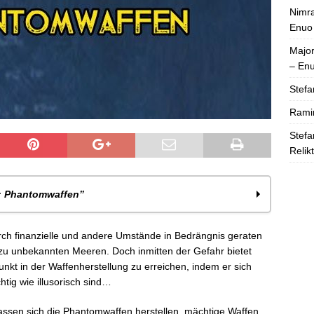
Nimra
Enuo
Majo
– En
Stefa
Rami
Stefa
Relik
: Phantomwaffen”
ntomwaffen – Schritt 1: Eine phantastische Waffe
ch finanzielle und andere Umstände in Bedrängnis geraten
ntomwaffen – Schritt 2: Phantastische Verstärkung
se zu unbekannten Meeren. Doch inmitten der Gefahr bietet
antomwaffen – Schritt 3: Ein wiedergeborenes Phantom
nkt in der Waffenherstellung zu erreichen, indem er sich
tomwaffen – Schritt 4: Von Illusion zur Realität
tig wie illusorisch sind…
assen sich die Phantomwaffen herstellen, mächtige Waffen