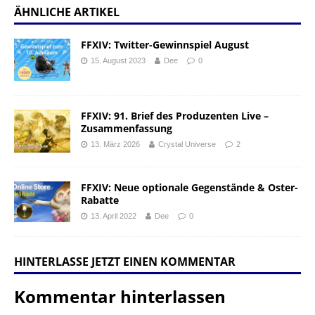
ÄHNLICHE ARTIKEL
FFXIV: Twitter-Gewinnspiel August
15. August 2023
Dee
0
FFXIV: 91. Brief des Produzenten Live –
Zusammenfassung
13. März 2026
Crystal Universe
2
FFXIV: Neue optionale Gegenstände & Oster-
Rabatte
13. April 2022
Dee
0
HINTERLASSE JETZT EINEN KOMMENTAR
Kommentar hinterlassen