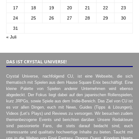
17
18
19
20
21
22
23
24
25
26
27
28
29
30
31
« Juli
DAS IST CRYSTAL UNIVERSE!
Crystal Universe, nachfolgend CU, ist eine Webseite, die sich
thematisch mit Spielen aus dem Hause Square Enix beschäftigt. Eine
kleine Palette von Spielen anderer Unternehmen wird ebenso
abgedeckt. Der Fokus liegt dabei auf den japanischen Rollenspielen,
kurz JRPGs, sowie Spiele aus dem Indie-Bereich. Das Ziel von CU ist
es vor allen Dingen, euch mit News, Guides (Tipps & Lösungen),
Videos (Let’s Plays) und Reviews zu versorgen. Wir besuchen zudem
themenbezogene Events und berichten darüber. Unsere Redakteure
sind passionierte Fans, die stets darauf bedacht sind, euch
interessante und qualitativ hochwertige Inhalte zu bieten. Taucht mit
uns in die Welten von Final Fantasy, Dragon Quest, Kingdom Hearts