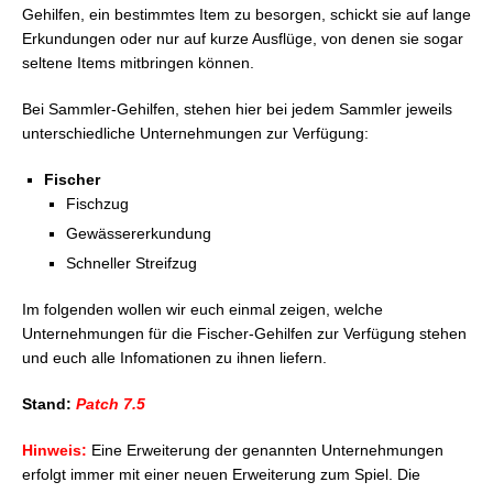
FFXIV: Die Gehilfen: Wertmarken & Leveln
Gehilfen, ein bestimmtes Item zu besorgen, schickt sie auf lange
FFXIV: Die Gehilfen: Unternehmungen – Kampf-
Erkundungen oder nur auf kurze Ausflüge, von denen sie sogar
Gehilfen
seltene Items mitbringen können.
FFXIV: Die Gehilfen: Unternehmungen –
Minenarbeiter-Gehilfen
Bei Sammler-Gehilfen, stehen hier bei jedem Sammler jeweils
FFXIV: Die Gehilfen: Unternehmungen – Gärtner-
unterschiedliche Unternehmungen zur Verfügung:
Gehilfen
FFXIV: Die Gehilfen: Unternehmungen – Fischer-
Fischer
Gehilfen
Fischzug
Gewässererkundung
Schneller Streifzug
Im folgenden wollen wir euch einmal zeigen, welche
Unternehmungen für die Fischer-Gehilfen zur Verfügung stehen
und euch alle Infomationen zu ihnen liefern.
Stand:
Patch 7.5
Hinweis:
Eine Erweiterung der genannten Unternehmungen
erfolgt immer mit einer neuen Erweiterung zum Spiel. Die