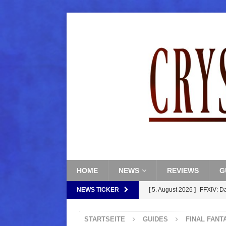
HOME
NEWS
REVIEWS
G
NEWS TICKER
[ 5. August 2026 ]
FFXIV: D
FANTASY
STARTSEITE
GUIDES
FINAL FANT
[ 5. August 2026 ]
FFXIV: Da