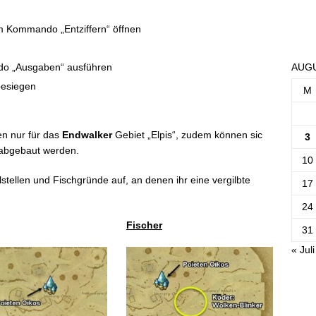
Drachenleder-Karten
Gaganaleder-Karten
m Kommando „Entziffern“ öffnen
Gazellenleder-Karten
Meisterdieb-Karten
AUGU
do „Ausgaben“ ausführen
Smilodonleder-Karten
besiegen
Glaucusleder-Karten
M
ajaleder-Karte
Kumbhiraleder-Karte
en nur für das
Endwalker
Gebiet „Elpis“, zudem können sic
Ophiotaurosleder-Karte
3
 abgebaut werden.
Schakalleder-Karte
10
r’aaxleder-Karte
stellen und Fischgründe auf, an denen ihr eine vergilbte
Gargantualeder-Karte
17
24
Fischer
31
« Juli