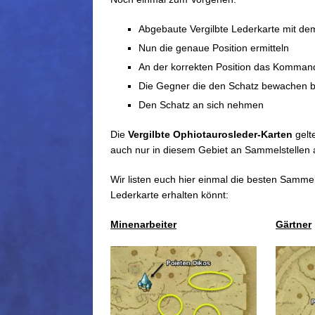
FFXIV: Die Schatzsuche – Vergilbte 
FFXIV: Die Schatzsuche – Vergilbte 
Abgebaute Vergilbte Lederkarte mit de
FFXIV: Die Schatzsuche – Vergilbte 
Nun die genaue Position ermitteln
FFXIV: Die Schatzsuche – Vergilbte 
An der korrekten Position das Komman
FFXIV: Die Schatzsuche – Vergilbte 
Die Gegner die den Schatz bewachen 
FFXIV: Die Schatzsuche – Vergilbte 
FFXIV: Die Schatzsuche – Vergilbte G
Den Schatz an sich nehmen
FFXIV: Die Schatzsuche – Vergilbte 
Die
Vergilbte Ophiotaurosleder-Karten
gelt
FFXIV: Die Schatzsuche – Vergilbte 
auch nur in diesem Gebiet an Sammelstellen
FFXIV: Die Schatzsuche – Vergilbte 
FFXIV: Die Schatzsuche – Vergilbte B
Wir listen euch hier einmal die besten Sammel
FFXIV: Die Schatzsuche – Vergilbte 
Lederkarte erhalten könnt:
Minenarbeiter
Gärtner