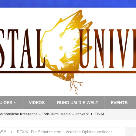
UIDES
VIDEOS
RUND UM DIE WELT
EVENTS
as nördliche Kreszentia – Fork-Turm: Magie – Uhrwerk
FINAL
ASY
FFXIV: Die Schatzsuche – Vergilbte Ophiotaurosleder-
s nördliche Kreszentia – Fork-Turm: Magie – Boss 3: Nekrophobia