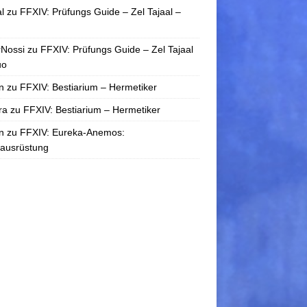
l
zu
FFXIV: Prüfungs Guide – Zel Tajaal –
rNossi
zu
FFXIV: Prüfungs Guide – Zel Tajaal
uo
n
zu
FFXIV: Bestiarium – Hermetiker
ra
zu
FFXIV: Bestiarium – Hermetiker
n
zu
FFXIV: Eureka-Anemos:
tausrüstung