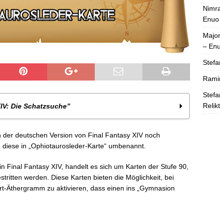
Nimra
Enuo
Majo
– En
Stefa
Rami
Stefa
Relik
IV: Die Schatzsuche”
s
n der deutschen Version von Final Fantasy XIV noch
derkarte
 diese in „Ophiotaurosleder-Karte“ umbenannt.
teinbockleder-Karte
rötenleder-Karten
in Final Fantasy XIV, handelt es sich um Karten der Stufe 90,
ilerleder-Karten
estritten werden. Diese Karten bieten die Möglichkeit, bei
siliskenleder-Karten
rt-Äthergramm
zu aktivieren, dass einen ins „Gymnasion
e Lederkarte
rcheoleder-Karten
yvernleder-Karten