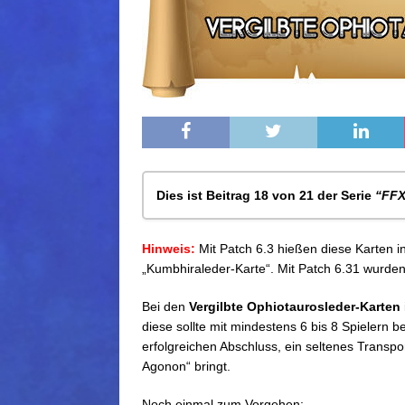
Dies ist Beitrag 18 von 21 der Serie
“FFX
FFXIV: Die Schatzsuche – Allgemeine
Hinweis:
Mit Patch 6.3 hießen diese Karten i
FFXIV: Die Schatzsuche – Vergilbte Le
„Kumbhiraleder-Karte“. Mit Patch 6.31 wurden
FFXIV: Die Schatzsuche – Vergilbte S
FFXIV: Die Schatzsuche – Vergilbte K
Bei den
Vergilbte Ophiotaurosleder-Karten
FFXIV: Die Schatzsuche – Vergilbte Ke
diese sollte mit mindestens 6 bis 8 Spielern b
FFXIV: Die Schatzsuche – Vergilbte Ba
erfolgreichen Abschluss, ein seltenes
Transpo
FFXIV: Die Schatzsuche – Unversteckt
Agonon“ bringt.
FFXIV: Die Schatzsuche – Vergilbte A
FFXIV: Die Schatzsuche – Vergilbte W
Noch einmal zum Vorgehen: