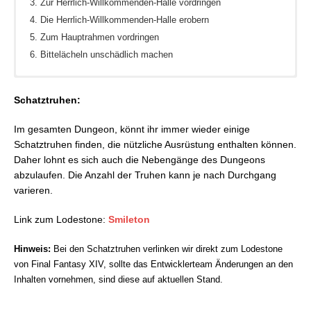
Zur Herrlich-Willkommenden-Halle vordringen
Die Herrlich-Willkommenden-Halle erobern
Zum Hauptrahmen vordringen
Bittelächeln unschädlich machen
Fratze
Smile-Streuner
Schatztruhen:
Rahmenwerker
Smile-Schluchzer
Bittelächeln
Smile-Lunatender
Im gesamten Dungeon, könnt ihr immer wieder einige
Smile-Panopt
Schatztruhen finden, die nützliche Ausrüstung enthalten können.
Smile-Denker
Daher lohnt es sich auch die Nebengänge des Dungeons
Smile-Schaber
abzulaufen. Die Anzahl der Truhen kann je nach Durchgang
Smile-Metalloid
varieren.
Smile-Küsser
Link zum Lodestone:
Smileton
Smile-Daphnia
Smile-Support
Hinweis:
Bei den Schatztruhen verlinken wir direkt zum Lodestone
Smile-Dynamit
von Final Fantasy XIV, sollte das Entwicklerteam Änderungen an den
Smile-Regolith
Inhalten vornehmen, sind diese auf aktuellen Stand.
Smile-Feger