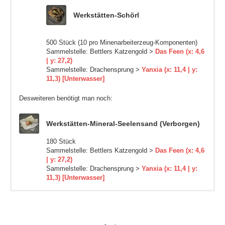
Werkstätten-Schörl
500 Stück (10 pro Minenarbeiterzeug-Komponenten)
Sammelstelle: Bettlers Katzengold >
Das Feen (x: 4,6
| y: 27,2)
Sammelstelle: Drachensprung >
Yanxia (x: 11,4 | y:
11,3) [Unterwasser]
Desweiteren benötigt man noch:
Werkstätten-Mineral-Seelensand (Verborgen)
180 Stück
Sammelstelle: Bettlers Katzengold >
Das Feen (x: 4,6
| y: 27,2)
Sammelstelle: Drachensprung >
Yanxia (x: 11,4 | y:
11,3) [Unterwasser]
Zuerst benötigt man:
Zuerst benötigt man:
50 Stück
6 Stück