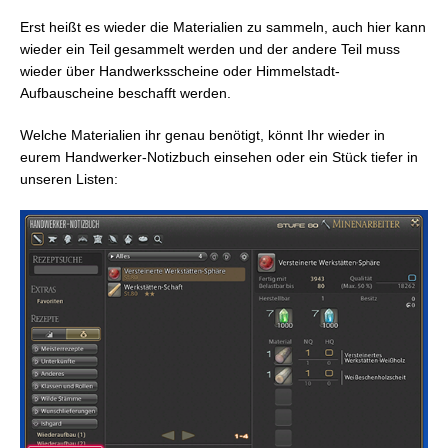
Antikes Werkstätten-Holzscheit
Allagischer Jäger
Erst heißt es wieder die Materialien zu sammeln, auch hier kann
wieder ein Teil gesammelt werden und der andere Teil muss
600 Stück (10 pro Gärtnerzeug-Präzisionskomponente)
70 Stück (10 pro Fischerzeug-Präzisionskomponente)
wieder über Handwerksscheine oder Himmelstadt-
Sammelstelle: Pappus-Baum & Hyperstellarer Decoder
Sammelstelle: Alpha-Quardrant >
Azys Lla
Aufbauscheine beschafft werden.
>
Köder: Himmelsstahlköder
Azys Lla
Wetter: Wolkig, Heiter oder Gewittrig
Welche Materialien ihr genau benötigt, könnt Ihr wieder in
Desweiteren benötigt man noch:
eurem Handwerker-Notizbuch einsehen oder ein Stück tiefer in
unseren Listen:
Antikes Werkstätten-Harz (Verborgen)
200 Stück
Sammelstelle: Bettlers Katzengold >
Azys Lla