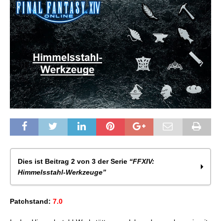
Dies ist Beitrag 2 von 3 der Serie
“FFXIV:
Himmelsstahl-Werkzeuge”
FFXIV: Himmelsstahl-Werkzeuge
Patchstand:
7.0
FFXIV: Himmelsstahl-Werkzeuge – Der nächste
Schritt