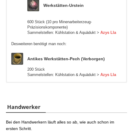
Werkstätten-Urstein
600 Stück (10 pro Minenarbeiterzeug-
Präzisionskomponente)
Sammelstellen: Kühlstation & Aquädukt >
Azys Lla
Desweiteren benötigt man noch:
Antikes Werkstätten-Pech (Verborgen)
200 Stück
Sammelstellen: Kühlstation & Aquädukt >
Azys Lla
Zuerst benötigt man:
Zuerst benötigt man:
60 Stück
7 Stück
Handwerker
Gärtnerzeug-Präzisionskomponente
Fischerzeug-Präzisionskomponente
Diese können gegen nachfolgendes Material
Diese können gegen nachfolgendes Material
eingetauscht werden:
eingetauscht werden:
Bei den Handwerkern läuft alles so ab, wie auch schon im
ersten Schritt.