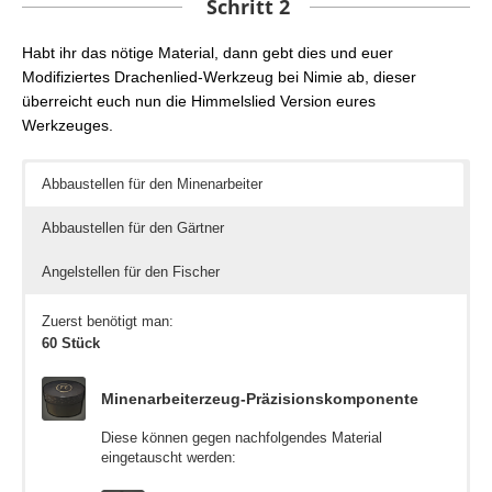
Schritt 2
Gärtnerzeug-Komponenten
Fischerzeug-Komponenten
Diese können gegen nachfolgendes Material
Diese können gegen nachfolgendes Material
Habt ihr das nötige Material, dann gebt dies und euer
eingetauscht werden:
eingetauscht werden:
Modifiziertes Drachenlied-Werkzeug bei Nimie ab, dieser
überreicht euch nun die Himmelslied Version eures
Dunkles Werkstätten-Kastanienholz
Pflaumenblüte
Werkzeuges.
Abbaustellen für den Minenarbeiter
500 Stück (10 pro Gärtnerzeug-Komponenten)
60 Stück (10 pro Fischerzeug-Komponenten)
Sammelstelle: Der Zerstörer >
Sammelstelle: Quelle am Pflaumenbaum >
Das Feen (x: 21,4 | y:
Yanxia (x:
18,0)
36,4 | y: 23,9)
Abbaustellen für den Gärtner
Sammelstelle: Regenbogental >
Köder: Himmelsstahlköder
Yanxia (x: 31,0 | y:
8,9)
Wetter: Heiter oder Klar
Angelstellen für den Fischer
Desweiteren benötigt man noch:
Zuerst benötigt man:
60 Stück
Werkstätten-Blumen-Seelensand (Verborgen)
Minenarbeiterzeug-Präzisionskomponente
180 Stück
Sammelstelle: Bettlers Katzengold >
Das Feen (x: 4,6
Diese können gegen nachfolgendes Material
| y: 27,2)
eingetauscht werden:
Sammelstelle: Drachensprung >
Yanxia (x: 11,4 | y:
11,3)