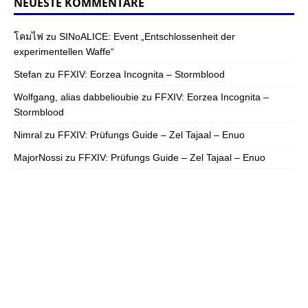
NEUESTE KOMMENTARE
โคมไฟ
zu
SINoALICE: Event „Entschlossenheit der
experimentellen Waffe“
Stefan
zu
FFXIV: Eorzea Incognita – Stormblood
Wolfgang, alias dabbelioubie
zu
FFXIV: Eorzea Incognita –
Stormblood
Nimral
zu
FFXIV: Prüfungs Guide – Zel Tajaal – Enuo
MajorNossi
zu
FFXIV: Prüfungs Guide – Zel Tajaal – Enuo