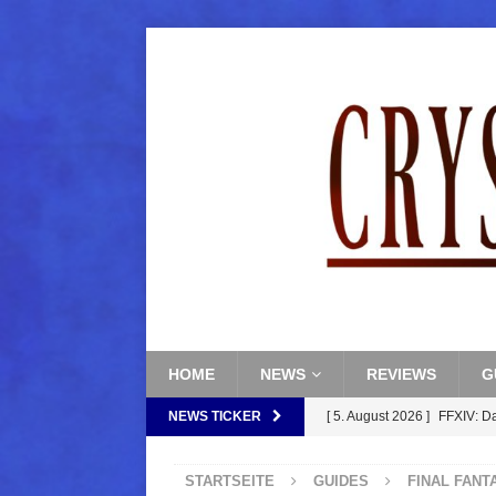
HOME
NEWS
REVIEWS
G
NEWS TICKER
[ 5. August 2026 ]
FFXIV: D
FANTASY
STARTSEITE
GUIDES
FINAL FANT
[ 5. August 2026 ]
FFXIV: Da