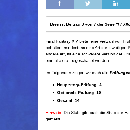
Dies ist Beitrag 3 von 7 der Serie
“FFXIV
FFXIV: Prüfungen – Allgemein
Final Fantasy XIV bietet eine Vielzahl von Prü
FFXIV – Prüfungen (Stufe 20 – 50)
behalten, mindestens eine Art der jeweiligen 
FFXIV – Prüfungen (Stufe 53 – 60)
andere Art, ist eine schwerere Version der P
FFXIV – Prüfungen (Stufe 63 – 70)
einmal extra freigeschaltet werden.
FFXIV – Prüfungen (Stufe 73 – 80)
FFXIV – Prüfungen (Stufe 83 – 90)
Im Folgenden zeigen wir euch alle
Prüfunge
FFXIV – Prüfungen (Stufe 93 – 100)
Hauptstory-Prüfung: 4
Optionale-Prüfung
:
10
Gesamt: 14
Hinweis:
Die Stufe gibt euch die Stufe der Hau
gemeint.