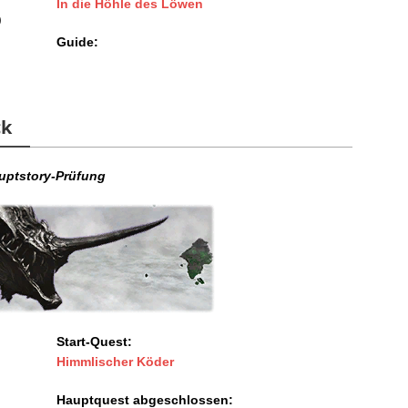
In die Höhle des Löwen
)
Guide:
ck
uptstory-Prüfung
Start-Quest:
Himmlischer Köder
Hauptquest abgeschlossen: