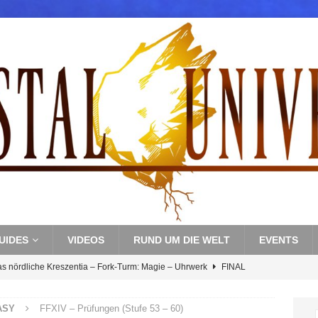
UIDES
VIDEOS
RUND UM DIE WELT
EVENTS
as nördliche Kreszentia – Fork-Turm: Magie – Uhrwerk
FINAL
ASY
FFXIV – Prüfungen (Stufe 53 – 60)
s nördliche Kreszentia – Fork-Turm: Magie – Boss 3: Nekrophobia