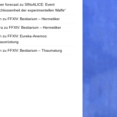
er forecast
zu
SINoALICE: Event
chlossenheit der experimentellen Waffe“
n
zu
FFXIV: Bestiarium – Hermetiker
ra
zu
FFXIV: Bestiarium – Hermetiker
n
zu
FFXIV: Eureka-Anemos:
tausrüstung
n
zu
FFXIV: Bestiarium – Thaumaturg