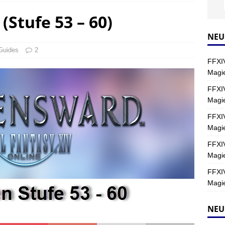
(Stufe 53 – 60)
Y
s nördliche Kreszentia – Fork-Turm: Magie – Hallen II
FINAL
NEU
Guides
2
FFXIV
s nördliche Kreszentia – Fork-Turm: Magie – Boss 2: Schwerttänzer
Magie
Y
FFXIV
Magi
s nördliche Kreszentia – Fork-Turm: Magie – Boss 4: Index (Normal)
FFXIV
Magie
FFXIV
Magie
FFXIV
Magie
NEU