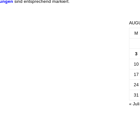
fungen
sind entsprechend markiert.
AUGU
M
3
10
17
24
31
« Juli