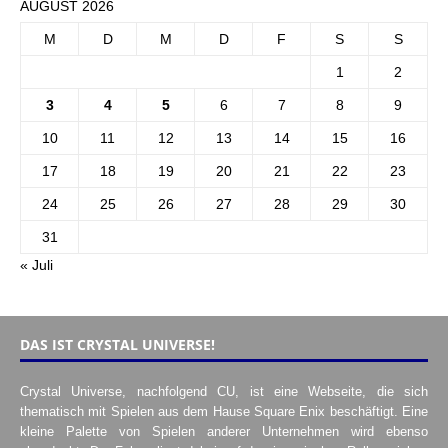
AUGUST 2026
M
D
M
D
F
S
S
1
2
3
4
5
6
7
8
9
10
11
12
13
14
15
16
17
18
19
20
21
22
23
24
25
26
27
28
29
30
31
« Juli
DAS IST CRYSTAL UNIVERSE!
Crystal Universe, nachfolgend CU, ist eine Webseite, die sich
thematisch mit Spielen aus dem Hause Square Enix beschäftigt. Eine
kleine Palette von Spielen anderer Unternehmen wird ebenso