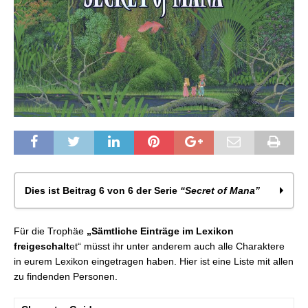
Dies ist Beitrag 6 von 6 der Serie
“Secret of Mana”
Secret of Mana: Ausrüstung – Arme
Für die Trophäe
„Sämtliche Einträge im Lexikon
Secret of Mana: Monsterliste
freigeschalt
et“ müsst ihr unter anderem auch alle Charaktere
Secret of Mana: Alle Orte – Flämmchen
in eurem Lexikon eingetragen haben. Hier ist eine Liste mit allen
Secret of Mana: Ausrüstung – Oberkörper
zu findenden Personen.
Secret of Mana: Ausrüstung – Kopf
Secret of Mana: Alle Charaktere