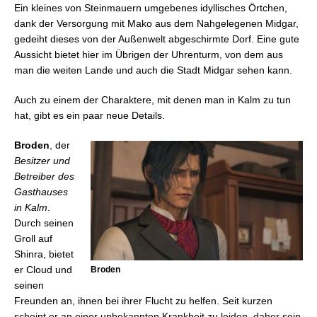
Ein kleines von Steinmauern umgebenes idyllisches Örtchen,
dank der Versorgung mit Mako aus dem Nahgelegenen Midgar,
gedeiht dieses von der Außenwelt abgeschirmte Dorf. Eine gute
Aussicht bietet hier im Übrigen der Uhrenturm, von dem aus
man die weiten Lande und auch die Stadt Midgar sehen kann.
Auch zu einem der Charaktere, mit denen man in Kalm zu tun
hat, gibt es ein paar neue Details.
Broden
, der
Besitzer und
Betreiber des
Gasthauses
in Kalm
.
Durch seinen
Groll auf
Shinra, bietet
er Cloud und
Broden
seinen
Freunden an, ihnen bei ihrer Flucht zu helfen. Seit kurzen
scheint er an einer unbekannten Krankheit zu leiden, daher sein