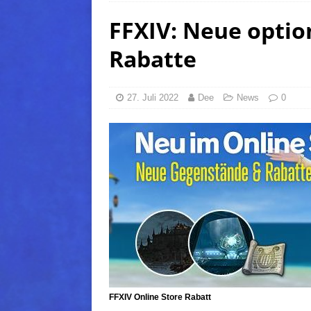
FFXIV: Neue opti
(Normal)
FINAL FANTAS
[ 5. August 2026 ]
FFXIV: Da
Rabatte
FANTASY
[ 5. August 2026 ]
FFXIV: Da
27. Juli 2022
Dee
News
0
(Normal)
FINAL FANTAS
[ 5. August 2026 ]
FFXIV: Da
FINAL FANTASY
FFXIV Online Store Rabatt