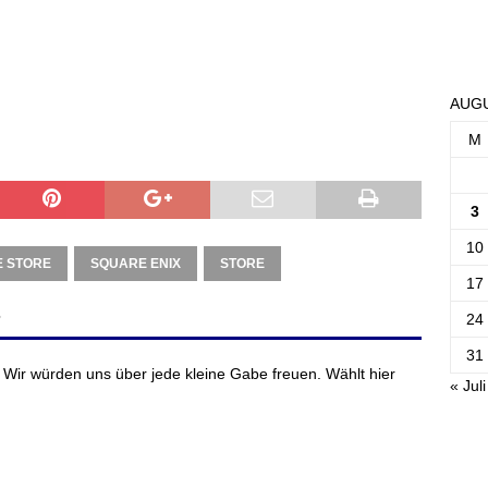
AUGU
M
3
10
E STORE
SQUARE ENIX
STORE
17
?
24
31
 Wir würden uns über jede kleine Gabe freuen. Wählt hier
« Juli