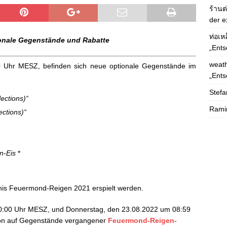
ร้านต
der e
ท่อเห
onale Gegenstände und Rabatte
„Ents
weath
0 Uhr MESZ, befinden sich neue optionale Gegenstände im
„Ents
Stefa
ections)“
Rami
ections)“
en-Eis
*
nis Feuermond-Reigen 2021 erspielt werden.
10:00 Uhr MESZ, und Donnerstag, den 23.08.2022 um 08:59
ion auf Gegenstände vergangener
Feuermond-Reigen-