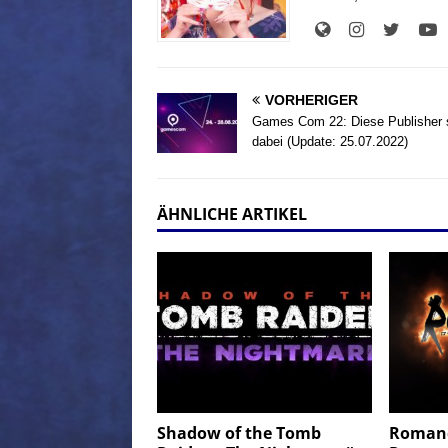
VORHERIGER
Games Com 22: Diese Publisher 
dabei (Update: 25.07.2022)
ÄHNLICHE ARTIKEL
Shadow of the Tomb
Romanc