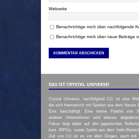
Webseite
Benachrichtige mich über nachfolgende K
Benachrichtige mich über neue Beiträge vi
DAS IST CRYSTAL UNIVERSE!
Crystal Universe, nachfolgend CU, ist eine Web
die sich thematisch mit Spielen aus dem Hause 
Enix beschäftigt. Eine kleine Palette von S
anderer Unternehmen wird ebenso abgedeckt
Fokus liegt dabei auf den japanischen Rollensp
kurz JRPGs, sowie Spiele aus dem Indie-Bereic
Ziel von CU ist es vor allen Dingen, euch mit