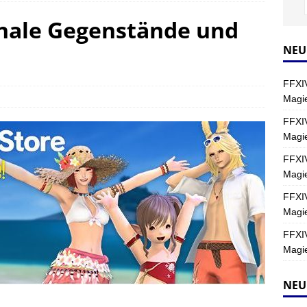
onale Gegenstände und
Y
s nördliche Kreszentia – Fork-Turm: Magie – Hallen II
FINAL
NEU
FFXIV
s nördliche Kreszentia – Fork-Turm: Magie – Boss 2: Schwerttänzer
Magie
Y
FFXIV
Magi
s nördliche Kreszentia – Fork-Turm: Magie – Boss 4: Index (Normal)
FFXIV
Magie
FFXIV
Magie
FFXIV
Magie
NEU