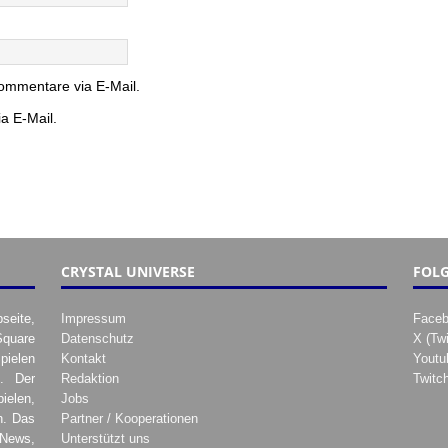
ommentare via E-Mail.
a E-Mail.
CRYSTAL UNIVERSE
FOLG
seite,
Impressum
Face
Square
Datenschutz
X (Twi
pielen
Kontakt
Youtu
. Der
Redaktion
Twitc
ielen,
Jobs
h. Das
Partner / Kooperationen
 News,
Unterstützt uns