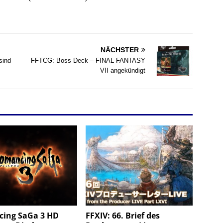
NÄCHSTER
sind
FFTCG: Boss Deck – FINAL FANTASY
VII angekündigt
ing SaGa 3 HD
FFXIV: 66. Brief des