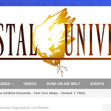
UIDES
VIDEOS
RUND UM DIE WELT
EVENTS
as nördliche Kreszentia – Fork-Turm: Magie – Uhrwerk
FINAL
tionale Gegenstände und Rabatte
s nördliche Kreszentia – Fork-Turm: Magie – Boss 3: Nekrophobia