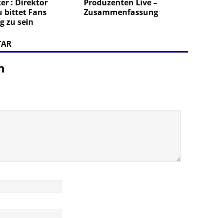
r : Direktor
Produzenten Live –
 bittet Fans
Zusammenfassung
g zu sein
TAR
n