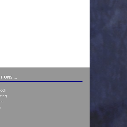
T UNS …
book
tter)
be
h