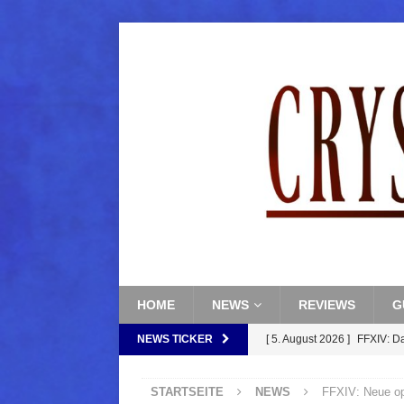
HOME
NEWS
REVIEWS
G
NEWS TICKER
[ 5. August 2026 ]
FFXIV: D
FANTASY
STARTSEITE
NEWS
FFXIV: Neue op
[ 5. August 2026 ]
FFXIV: Da