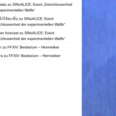
่อผม
zu
SINoALICE: Event „Entschlossenheit
xperimentellen Waffe“
ล็กไร้ตะเข็บ
zu
SINoALICE: Event
chlossenheit der experimentellen Waffe“
er forecast
zu
SINoALICE: Event
chlossenheit der experimentellen Waffe“
n
zu
FFXIV: Bestiarium – Hermetiker
ra
zu
FFXIV: Bestiarium – Hermetiker