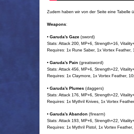
Zudem haben wir von der Seite eine Tabelle üb
Weapons
:
• Garuda’s Gaze
(sword)
Stats: Attack 200, MP+6, Strength+16, Vitality
Requires: 1x Rune Saber, 1x Vortex Feather,
• Garuda’s Pain
(greatsword)
Stats: Attack 456, MP+6, Strength+22, Vitalit
Requires: 1x Claymore, 1x Vortex Feather, 1
• Garuda’s Plumes
(daggers)
Stats: Attack 176, MP+6, Strength+22, Vitalit
Requires: 1x Mythril Knives, 1x Vortex Feath
• Garuda’s Abandon
(firearm)
Stats: Attack 193, MP+6, Strength+22, Vitalit
Requires: 1x Mythril Pistol, 1x Vortex Feathe