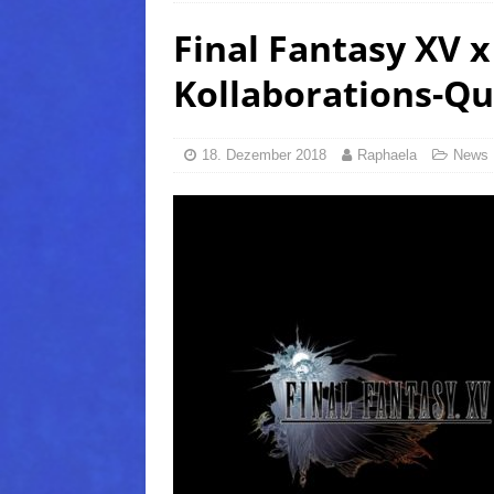
Final Fantasy XV x
FANTASY
[ 5. August 2026 ]
FFXIV: Da
Kollaborations-Qu
(Normal)
FINAL FANTAS
[ 5. August 2026 ]
FFXIV: Da
18. Dezember 2018
Raphaela
News
FINAL FANTASY