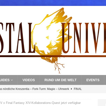
UIDES
VIDEOS
RUND UM DIE WELT
EVENTS
as nördliche Kreszentia – Fork-Turm: Magie – Uhrwerk
FINAL
s nördliche Kreszentia – Fork-Turm: Magie – Boss 3: Nekrophobia
Y
V x Final Fantasy XIV-Kollaborations-Quest jetzt verfügbar
s nördliche Kreszentia – Fork-Turm: Magie – Hallen II
FINAL