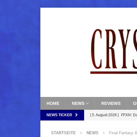
HOME
NEWS
REVIEWS
G
NEWS TICKER
[ 5. August 2026 ]
FFXIV: D
[ 5. August 2026 ]
FFXIV: Da
FANTASY
(Normal)
FINAL FANTAS
STARTSEITE
NEWS
Final Fantasy X
[ 5. August 2026 ]
FFXIV: Da