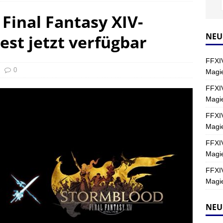
 Final Fantasy XIV-
s nördliche Kreszentia – Fork-Turm: Magie – Boss 2: Schwerttänzer
NEU
est jetzt verfügbar
Y
FFXIV
s nördliche Kreszentia – Fork-Turm: Magie – Boss 4: Index (Normal)
0
Magie
FFXIV
Magi
FFXIV
Magie
FFXIV
Magie
FFXIV
Magie
NEU