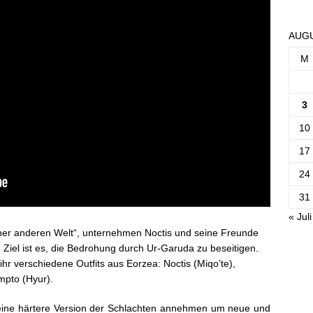
AUGU
M
3
10
17
24
31
« Juli
iner anderen Welt“, unternehmen Noctis und seine Freunde
 Ziel ist es, die Bedrohung durch Ur-Garuda zu beseitigen.
 ihr verschiedene Outfits aus Eorzea: Noctis (Miqo’te),
mpto (Hyur).
hr eine härtere Version der Schlachten annehmen um neue und