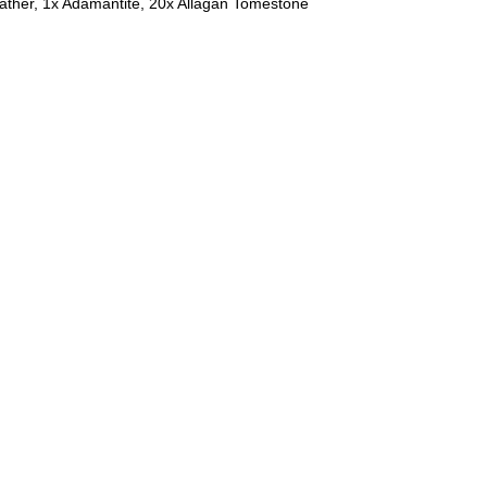
ather, 1x Adamantite, 20x Allagan Tomestone