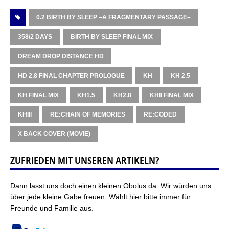
0.2 BIRTH BY SLEEP –A FRAGMENTARY PASSAGE–
358/2 DAYS
BIRTH BY SLEEP FINAL MIX
DREAM DROP DISTANCE HD
HD 2.8 FINAL CHAPTER PROLOGUE
KH
KH 2.5
KH FINAL MIX
KH1.5
KH2.8
KHII FINAL MIX
KHIII
RE:CHAIN OF MEMORIES
RE:CODED
Χ BACK COVER (MOVIE)
ZUFRIEDEN MIT UNSEREN ARTIKELN?
Dann lasst uns doch einen kleinen Obolus da. Wir würden uns
über jede kleine Gabe freuen. Wählt hier bitte immer für
Freunde und Familie aus.