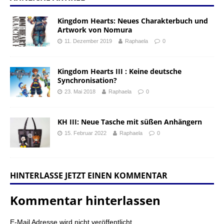
Kingdom Hearts: Neues Charakterbuch und
Artwork von Nomura
11. Dezember 2019
Raphaela
0
Kingdom Hearts III : Keine deutsche
Synchronisation?
23. Mai 2018
Raphaela
0
KH III: Neue Tasche mit süßen Anhängern
15. Februar 2022
Raphaela
0
HINTERLASSE JETZT EINEN KOMMENTAR
Kommentar hinterlassen
E-Mail Adresse wird nicht veröffentlicht.