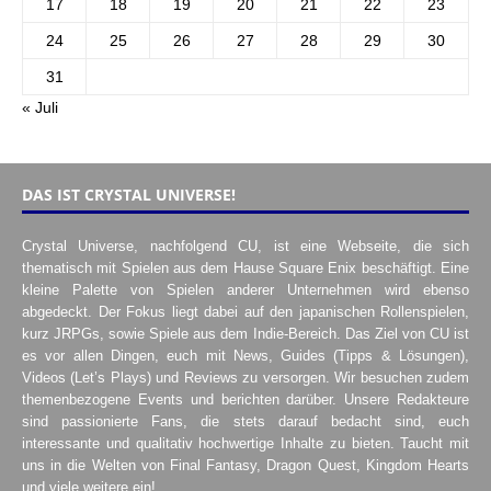
17
18
19
20
21
22
23
24
25
26
27
28
29
30
31
« Juli
DAS IST CRYSTAL UNIVERSE!
Crystal Universe, nachfolgend CU, ist eine Webseite, die sich
thematisch mit Spielen aus dem Hause Square Enix beschäftigt. Eine
kleine Palette von Spielen anderer Unternehmen wird ebenso
abgedeckt. Der Fokus liegt dabei auf den japanischen Rollenspielen,
kurz JRPGs, sowie Spiele aus dem Indie-Bereich. Das Ziel von CU ist
es vor allen Dingen, euch mit News, Guides (Tipps & Lösungen),
Videos (Let’s Plays) und Reviews zu versorgen. Wir besuchen zudem
themenbezogene Events und berichten darüber. Unsere Redakteure
sind passionierte Fans, die stets darauf bedacht sind, euch
interessante und qualitativ hochwertige Inhalte zu bieten. Taucht mit
uns in die Welten von Final Fantasy, Dragon Quest, Kingdom Hearts
und viele weitere ein!