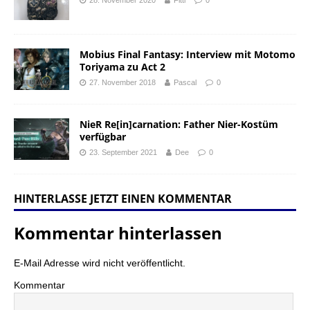
28. November 2020
Fitti
0
Mobius Final Fantasy: Interview mit Motomo
Toriyama zu Act 2
27. November 2018
Pascal
0
NieR Re[in]carnation: Father Nier-Kostüm
verfügbar
23. September 2021
Dee
0
HINTERLASSE JETZT EINEN KOMMENTAR
Kommentar hinterlassen
E-Mail Adresse wird nicht veröffentlicht.
Kommentar