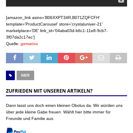
[amazon_link asins=’B06XXPT34R,B071ZQFCFH‘
template=’ProductCarousel‘ store=’crystaluniver-21′
marketplace=’DE‘ link_id=’04aba03d-b6c1-11e8-9cb7-
3f07da2c17ec‘]
Quelle:
gematsu
NIER
ZUFRIEDEN MIT UNSEREN ARTIKELN?
Dann lasst uns doch einen kleinen Obolus da. Wir würden uns
über jede kleine Gabe freuen. Wählt hier bitte immer für
Freunde und Familie aus.