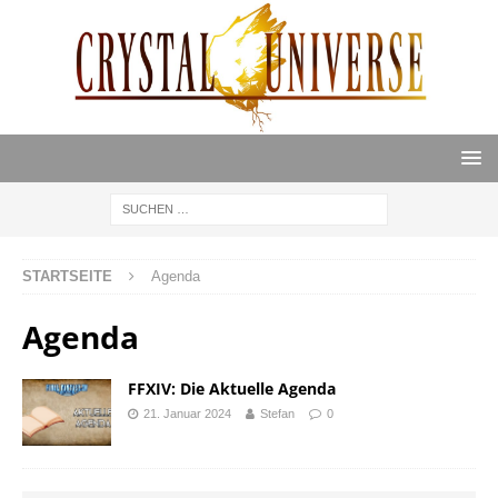
STARTSEITE
Agenda
Agenda
FFXIV: Die Aktuelle Agenda
21. Januar 2024
Stefan
0