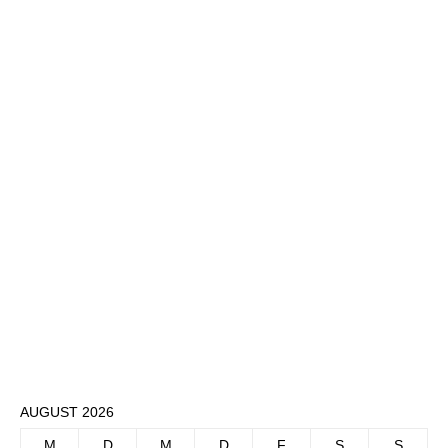
AUGUST 2026
M
D
M
D
F
S
S