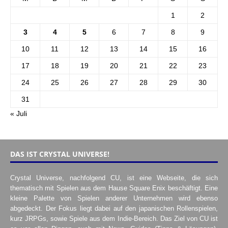
1
2
3
4
5
6
7
8
9
10
11
12
13
14
15
16
17
18
19
20
21
22
23
24
25
26
27
28
29
30
31
« Juli
DAS IST CRYSTAL UNIVERSE!
Crystal Universe, nachfolgend CU, ist eine Webseite, die sich
thematisch mit Spielen aus dem Hause Square Enix beschäftigt. Eine
kleine Palette von Spielen anderer Unternehmen wird ebenso
abgedeckt. Der Fokus liegt dabei auf den japanischen Rollenspielen,
kurz JRPGs, sowie Spiele aus dem Indie-Bereich. Das Ziel von CU ist