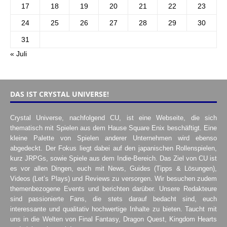
17
18
19
20
21
22
23
24
25
26
27
28
29
30
31
« Juli
DAS IST CRYSTAL UNIVERSE!
Crystal Universe, nachfolgend CU, ist eine Webseite, die sich
thematisch mit Spielen aus dem Hause Square Enix beschäftigt. Eine
kleine Palette von Spielen anderer Unternehmen wird ebenso
abgedeckt. Der Fokus liegt dabei auf den japanischen Rollenspielen,
kurz JRPGs, sowie Spiele aus dem Indie-Bereich. Das Ziel von CU ist
es vor allen Dingen, euch mit News, Guides (Tipps & Lösungen),
Videos (Let’s Plays) und Reviews zu versorgen. Wir besuchen zudem
themenbezogene Events und berichten darüber. Unsere Redakteure
sind passionierte Fans, die stets darauf bedacht sind, euch
interessante und qualitativ hochwertige Inhalte zu bieten. Taucht mit
uns in die Welten von Final Fantasy, Dragon Quest, Kingdom Hearts