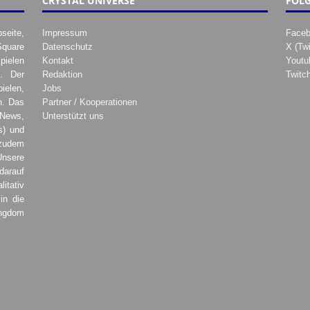
CRYSTAL UNIVERSE
FOLG
seite,
Impressum
Face
Square
Datenschutz
X (Twi
pielen
Kontakt
Youtu
. Der
Redaktion
Twitc
ielen,
Jobs
h. Das
Partner / Kooperationen
 News,
Unterstützt uns
s) und
zudem
Unsere
darauf
tativ
in die
ingdom