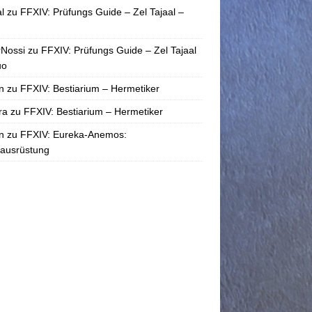
l
zu
FFXIV: Prüfungs Guide – Zel Tajaal –
rNossi
zu
FFXIV: Prüfungs Guide – Zel Tajaal
uo
n
zu
FFXIV: Bestiarium – Hermetiker
ra
zu
FFXIV: Bestiarium – Hermetiker
n
zu
FFXIV: Eureka-Anemos:
tausrüstung