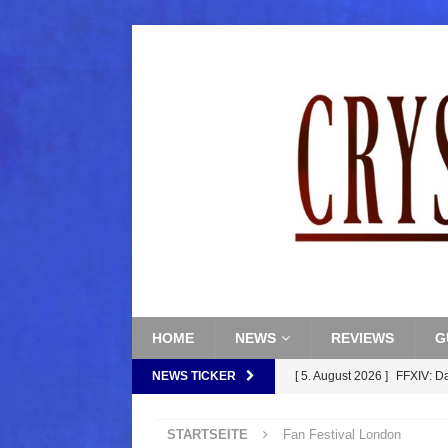
HOME
NEWS
REVIEWS
G
NEWS TICKER
[ 5. August 2026 ]
FFXIV: D
FANTASY
STARTSEITE
Fan Festival London
[ 5. August 2026 ]
FFXIV: Da