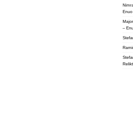
Nimra
Enuo
Majo
– En
Stefa
Rami
Stefa
Relik