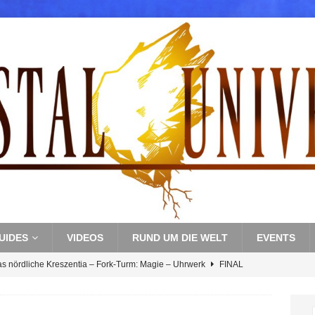
UIDES
VIDEOS
RUND UM DIE WELT
EVENTS
as nördliche Kreszentia – Fork-Turm: Magie – Uhrwerk
FINAL
s nördliche Kreszentia – Fork-Turm: Magie – Boss 3: Nekrophobia