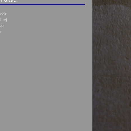
T UNS …
book
tter)
be
h