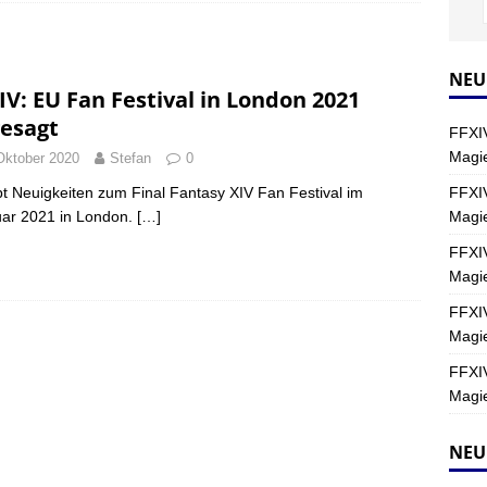
Y
s nördliche Kreszentia – Fork-Turm: Magie – Hallen II
FINAL
NEU
IV: EU Fan Festival in London 2021
esagt
FFXIV
s nördliche Kreszentia – Fork-Turm: Magie – Boss 2: Schwerttänzer
Magie
Oktober 2020
Stefan
0
Y
FFXIV
bt Neuigkeiten zum Final Fantasy XIV Fan Festival im
Magi
ar 2021 in London.
[…]
s nördliche Kreszentia – Fork-Turm: Magie – Boss 4: Index (Normal)
FFXIV
Magie
FFXIV
Magie
FFXIV
Magie
NEU