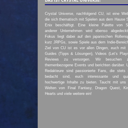
DAS IST CRYSTAL UNIVERSE!
Crystal Universe, nachfolgend CU, ist eine Web
die sich thematisch mit Spielen aus dem Hause 
Enix beschäftigt. Eine kleine Palette von S
anderer Unternehmen wird ebenso abgedeckt
Fokus liegt dabei auf den japanischen Rollensp
kurz JRPGs, sowie Spiele aus dem Indie-Bereic
Ziel von CU ist es vor allen Dingen, euch mit
Guides (Tipps & Lösungen), Videos (Let’s Play
Reviews zu versorgen. Wir besuchen 
themenbezogene Events und berichten darüber. 
Redakteure sind passionierte Fans, die stets 
bedacht sind, euch interessante und quali
hochwertige Inhalte zu bieten. Taucht mit uns 
Welten von Final Fantasy, Dragon Quest, K
Hearts und viele weitere ein!