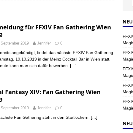
Y
s nördliche Kreszentia – Fork-Turm: Magie – Hallen II
FINAL
NEU
eldung für FFXIV Fan Gathering Wien
9
FFXIV
s nördliche Kreszentia – Fork-Turm: Magie – Boss 2: Schwerttänzer
Magie
 September 2019
Jennifer
0
Y
FFXIV
ereits angekündigt, findet das nächste FFXIV Fan Gathering
Magi
mstag, 19.10.2019 in der Meinz Cocktail Bar in Wien statt.
s nördliche Kreszentia – Fork-Turm: Magie – Boss 4: Index (Normal)
heute kann man sich dafür bewerben.
[…]
FFXIV
Magie
FFXIV
al Fantasy XIV: Fan Gathering Wien
Magie
9
FFXIV
Magie
 September 2019
Jennifer
0
ächste Fan Gathering steht in den Startlöchern.
[…]
NEU