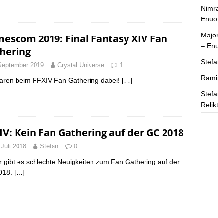
Nimra
Enuo
Majo
escom 2019: Final Fantasy XIV Fan
– En
hering
Stefa
September 2019
Crystal Universe
1
Rami
aren beim FFXIV Fan Gathering dabei!
[…]
Stefa
Relik
IV: Kein Fan Gathering auf der GC 2018
 Juli 2018
Stefan
0
r gibt es schlechte Neuigkeiten zum Fan Gathering auf der
018.
[…]