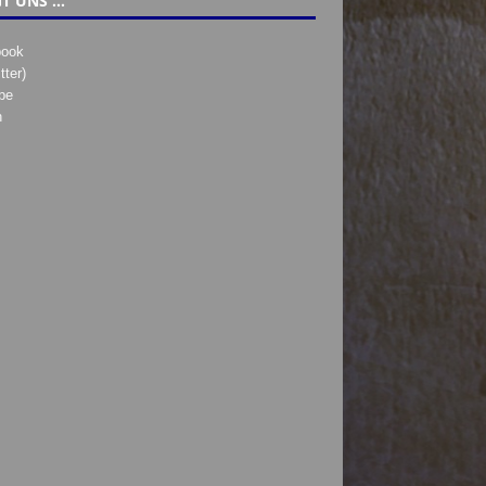
T UNS …
book
tter)
be
h