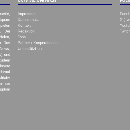
CRYSTAL UNIVERSE
FOLG
seite,
Impressum
Face
Square
Datenschutz
X (Twi
pielen
Kontakt
Youtu
. Der
Redaktion
Twitc
ielen,
Jobs
h. Das
Partner / Kooperationen
 News,
Unterstützt uns
s) und
zudem
Unsere
darauf
tativ
in die
ingdom