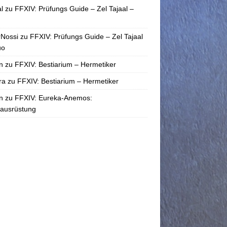
l
zu
FFXIV: Prüfungs Guide – Zel Tajaal –
rNossi
zu
FFXIV: Prüfungs Guide – Zel Tajaal
uo
n
zu
FFXIV: Bestiarium – Hermetiker
ra
zu
FFXIV: Bestiarium – Hermetiker
n
zu
FFXIV: Eureka-Anemos:
tausrüstung