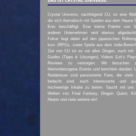
DAS IST CRYSTAL UNIVERSE!
Crystal Universe, nachfolgend CU, ist eine Web
die sich thematisch mit Spielen aus dem Hause 
Enix beschäftigt. Eine kleine Palette von S
anderer Unternehmen wird ebenso abgedeckt
Fokus liegt dabei auf den japanischen Rollensp
kurz JRPGs, sowie Spiele aus dem Indie-Bereic
Ziel von CU ist es vor allen Dingen, euch mit
Guides (Tipps & Lösungen), Videos (Let’s Play
Reviews zu versorgen. Wir besuchen 
themenbezogene Events und berichten darüber. 
Redakteure sind passionierte Fans, die stets 
bedacht sind, euch interessante und quali
hochwertige Inhalte zu bieten. Taucht mit uns 
Welten von Final Fantasy, Dragon Quest, K
Hearts und viele weitere ein!