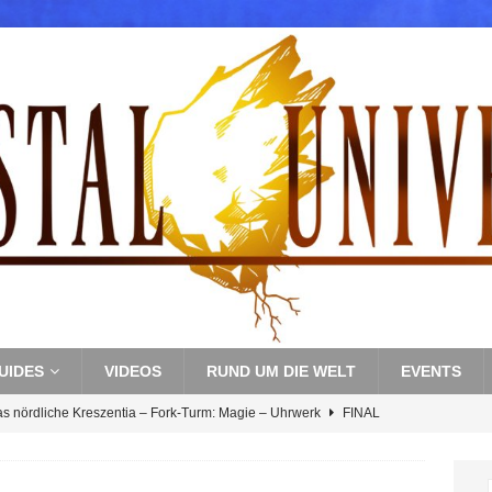
UIDES
VIDEOS
RUND UM DIE WELT
EVENTS
as nördliche Kreszentia – Fork-Turm: Magie – Uhrwerk
FINAL
s nördliche Kreszentia – Fork-Turm: Magie – Boss 3: Nekrophobia