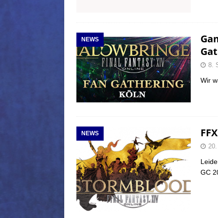
Gam
NEWS
Gat
8. 
Wir w
FFX
NEWS
20.
Leide
GC 2