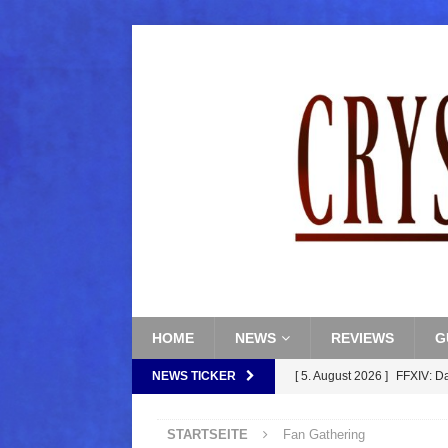
HOME
NEWS
REVIEWS
G
NEWS TICKER
[ 5. August 2026 ]
FFXIV: D
FANTASY
STARTSEITE
Fan Gathering
[ 5. August 2026 ]
FFXIV: Da