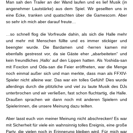
Man sah den Trailer an der Wand laufen und es lief Musik (in
angenehmer Lautstärke) aus dem Spiel. Wir gesellten uns in
eine Ecke, tranken und quatschten über die Gamescom. Aber
so sehr ich mich aber darauf freute…
…so schnell flog die Vorfreude dahin, als sich die Halle mehr
und mehr mit Menschen füllte und es immer stickiger und
beengter wurde. Die Bardamen und -herren kamen mir
ebenfalls gestresst vor, da sie Gäste eher „abarbeiteten“ und
kein freundliches ‚Hallo‘ auf den Lippen hatten. Als Yoshida-san
mit Foxclon und Oda-san die Feier eröffneten, war die Menge
noch einmal außer sich und man merkte, dass man als FFXIV-
Spieler nicht alleine war. Das war ein tolles Gefühl! Dies wurde
allerdings durch die plötzliche und viel zu laute Musik des DJs
unterbrochen und wir verließen, fast schon fluchtartig, die Halle.
Draußen sprachen wir dann noch mit anderen Spielern und
Spielerinnen, die unsere Meinung dazu teilten.
Aber lasst euch von meiner Meinung nicht abschrecken! Es war
mit Sicherheit für viele ein wahnsinnig tolles Ereignis, eine große
Party, die vielen noch in Erinnerung bleiben wird. Für mich war