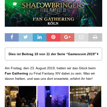
Dies ist Beitrag 10 von 11 der Serie
“Gamescom 2019”
Gamescom 2019: Überblick, Tipps und Tricks
Am Freitag, den 23. August 2019, hatten wir das Glück beim
Gamescom 2019: Unser Interview mit Naoki Yoshida
Fan Gathering
zu Final Fantasy XIV dabei zu sein. Was wir
und Banri Oda (FFXIV) + ÜBERRASCHUNG!
davon hielten, und was uns dort erwartete, erfahrt ihr hier!
Gamescom 2019: Nippon Ichi America Lineup!
Gamescom 2019: Catherine Full Body
Eventbericht: Final Fantasy Brave Exvius
Gamescom 2019
Gamescom 2019: Final Fantasy VIII Remastered