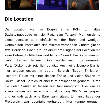
Gamescom 2019: Life is Strange 2 Event
Gamescom 2019: Final Fantasy VII Remake
Leute, die man auf der Gamescom 2019 trafen…
Gamescom 2019: Final Fantasy XIV Fan Gathering
Die Location
Gamescom 2019: Unser Fazit!
Die Location war im Bogen 2 in Köln. Ein altes
Backsteingebäude mit viel Platz zum Tanzen! Man erreichte
diese Location sehr einfach mit der Bahn und wenigen
Gehminuten. Parkplätze sind minimal vorhanden. Zudem gibt es
zwei Bereiche. Einen großen direkt am Eingang der Location mit
einer Bühne, Lichttechnik und lautem Sound. Hier kann man mit
vielen Leuten tanzen. Dies wurde auch zu normalen
Party-/Diskomusik reichlich genutzt! Auch eine kleinere Bar ist
hier angeschlossen. Im oberen Bereich (Bogen 5) ist ein
kleinerer Raum mit einer kleinen Theke und vielen Säulen im
Raum. Dieser Bereich ist eher zum entspannen gedacht. Durch
die vielen Säulen ist tanzen hier fast unmöglich. Hier war es
etwas ruhiger und es wurde Final Fantasy XIV Musik gespielt
und es gab auch eine Bank zum sitzen. Ein anschließender
Freibereich war ebenfalls vorhanden. Hier konnte geraucht