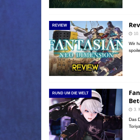
Rev
REVIEW
10.
Wir h
spoil
Fan
RUND UM DIE WELT
Bet
3. 
Das D
Tori