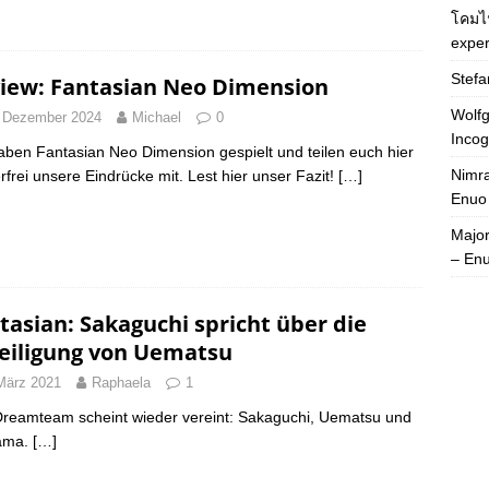
โคมไ
exper
Stefa
iew: Fantasian Neo Dimension
Wolfg
 Dezember 2024
Michael
0
Incog
aben Fantasian Neo Dimension gespielt und teilen euch hier
Nimra
erfrei unsere Eindrücke mit. Lest hier unser Fazit!
[…]
Enuo
Majo
– En
tasian: Sakaguchi spricht über die
eiligung von Uematsu
März 2021
Raphaela
1
reamteam scheint wieder vereint: Sakaguchi, Uematsu und
yama.
[…]