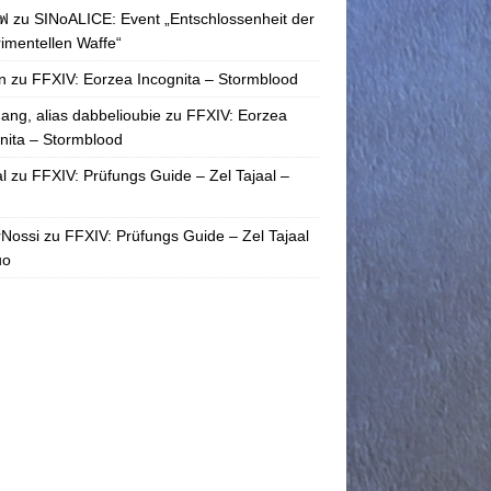
ฟ
zu
SINoALICE: Event „Entschlossenheit der
imentellen Waffe“
n
zu
FFXIV: Eorzea Incognita – Stormblood
ang, alias dabbelioubie
zu
FFXIV: Eorzea
nita – Stormblood
l
zu
FFXIV: Prüfungs Guide – Zel Tajaal –
rNossi
zu
FFXIV: Prüfungs Guide – Zel Tajaal
uo