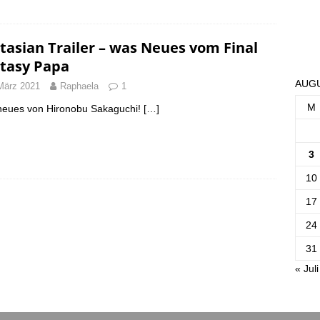
tasian Trailer – was Neues vom Final
tasy Papa
AUGU
März 2021
Raphaela
1
M
eues von Hironobu Sakaguchi!
[…]
3
10
17
24
31
« Juli