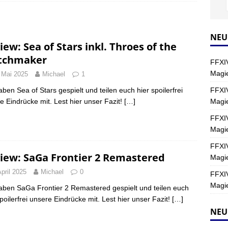
Y
s nördliche Kreszentia – Fork-Turm: Magie – Hallen II
FINAL
NEU
iew: Sea of Stars inkl. Throes of the
tchmaker
FFXIV
s nördliche Kreszentia – Fork-Turm: Magie – Boss 2: Schwerttänzer
Magie
 Mai 2025
Michael
1
Y
FFXIV
aben Sea of Stars gespielt und teilen euch hier spoilerfrei
Magi
e Eindrücke mit. Lest hier unser Fazit!
[…]
s nördliche Kreszentia – Fork-Turm: Magie – Boss 4: Index (Normal)
FFXIV
Magie
FFXIV
iew: SaGa Frontier 2 Remastered
Magie
April 2025
Michael
0
FFXIV
Magie
aben SaGa Frontier 2 Remastered gespielt und teilen euch
spoilerfrei unsere Eindrücke mit. Lest hier unser Fazit!
[…]
NEU