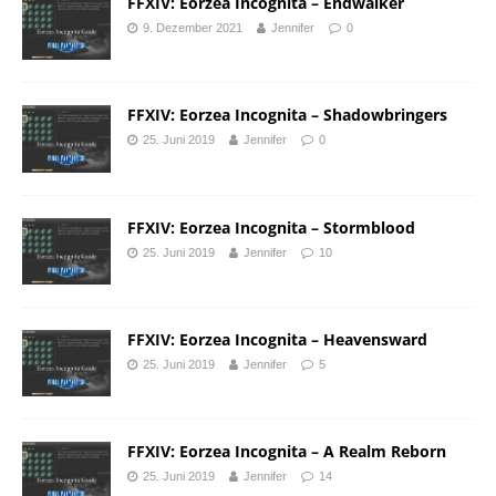
FFXIV: Eorzea Incognita – Endwalker
9. Dezember 2021
Jennifer
0
FFXIV: Eorzea Incognita – Shadowbringers
25. Juni 2019
Jennifer
0
FFXIV: Eorzea Incognita – Stormblood
25. Juni 2019
Jennifer
10
FFXIV: Eorzea Incognita – Heavensward
25. Juni 2019
Jennifer
5
FFXIV: Eorzea Incognita – A Realm Reborn
25. Juni 2019
Jennifer
14