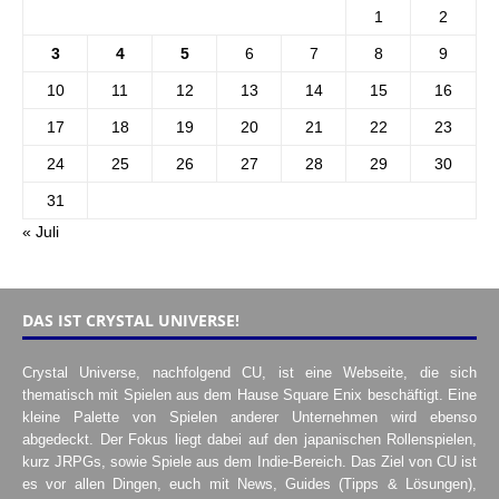
1
2
3
4
5
6
7
8
9
10
11
12
13
14
15
16
17
18
19
20
21
22
23
24
25
26
27
28
29
30
31
« Juli
DAS IST CRYSTAL UNIVERSE!
Crystal Universe, nachfolgend CU, ist eine Webseite, die sich
thematisch mit Spielen aus dem Hause Square Enix beschäftigt. Eine
kleine Palette von Spielen anderer Unternehmen wird ebenso
abgedeckt. Der Fokus liegt dabei auf den japanischen Rollenspielen,
kurz JRPGs, sowie Spiele aus dem Indie-Bereich. Das Ziel von CU ist
es vor allen Dingen, euch mit News, Guides (Tipps & Lösungen),