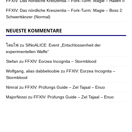
FFXIV: Das nördliche Kreszentia – Fork-Turm: Magie – Hallen II
FFXIV: Das nördliche Kreszentia – Fork-Turm: Magie – Boss 2:
Schwerttänzer (Normal)
NEUESTE KOMMENTARE
โคมไฟ
zu
SINoALICE: Event „Entschlossenheit der
experimentellen Waffe“
Stefan
zu
FFXIV: Eorzea Incognita – Stormblood
Wolfgang, alias dabbelioubie
zu
FFXIV: Eorzea Incognita –
Stormblood
Nimral
zu
FFXIV: Prüfungs Guide – Zel Tajaal – Enuo
MajorNossi
zu
FFXIV: Prüfungs Guide – Zel Tajaal – Enuo