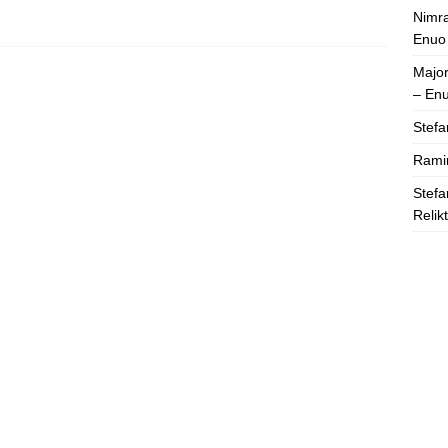
Nimra
Enuo
Majo
– En
Stefa
Rami
Stefa
Relik