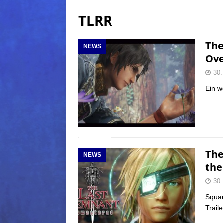
TLRR
(Normal)
FINAL FANTAS
[ 5. August 2026 ]
FFXIV: Da
The
NEWS
FANTASY
Ove
[ 5. August 2026 ]
FFXIV: Da
30.
(Normal)
FINAL FANTAS
Ein w
[ 5. August 2026 ]
FFXIV: Da
FINAL FANTASY
The
NEWS
the
30.
Squar
Traile