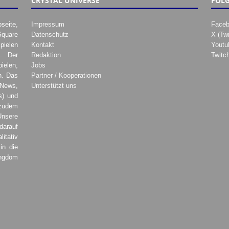
CRYSTAL UNIVERSE
FOLG
seite,
Impressum
Face
Square
Datenschutz
X (Twi
pielen
Kontakt
Youtu
. Der
Redaktion
Twitc
ielen,
Jobs
h. Das
Partner / Kooperationen
 News,
Unterstützt uns
s) und
zudem
Unsere
darauf
tativ
in die
ingdom