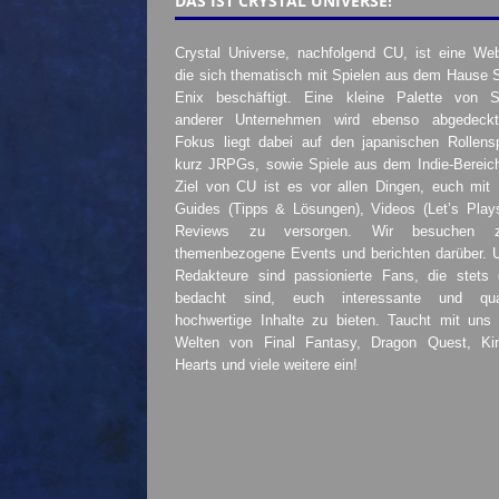
DAS IST CRYSTAL UNIVERSE!
Crystal Universe, nachfolgend CU, ist eine Web
die sich thematisch mit Spielen aus dem Hause 
Enix beschäftigt. Eine kleine Palette von S
anderer Unternehmen wird ebenso abgedeckt
Fokus liegt dabei auf den japanischen Rollensp
kurz JRPGs, sowie Spiele aus dem Indie-Bereic
Ziel von CU ist es vor allen Dingen, euch mit
Guides (Tipps & Lösungen), Videos (Let’s Play
Reviews zu versorgen. Wir besuchen 
themenbezogene Events und berichten darüber. 
Redakteure sind passionierte Fans, die stets 
bedacht sind, euch interessante und quali
hochwertige Inhalte zu bieten. Taucht mit uns 
Welten von Final Fantasy, Dragon Quest, K
Hearts und viele weitere ein!