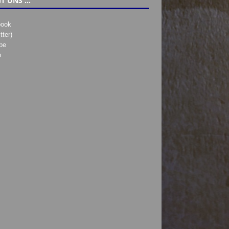
T UNS …
book
tter)
be
h