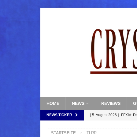
HOME
NEWS
REVIEWS
G
NEWS TICKER
[ 5. August 2026 ]
FFXIV: D
FANTASY
STARTSEITE
TLRR
[ 5. August 2026 ]
FFXIV: Da