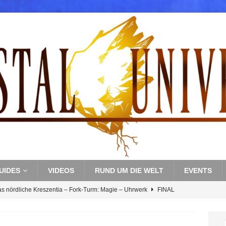
UIDES
VIDEOS
RUND UM DIE WELT
EVENTS
as nördliche Kreszentia – Fork-Turm: Magie – Uhrwerk
FINAL
s nördliche Kreszentia – Fork-Turm: Magie – Boss 3: Nekrophobia