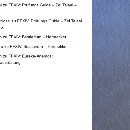
l
zu
FFXIV: Prüfungs Guide – Zel Tajaal –
rNossi
zu
FFXIV: Prüfungs Guide – Zel Tajaal
uo
n
zu
FFXIV: Bestiarium – Hermetiker
ra
zu
FFXIV: Bestiarium – Hermetiker
n
zu
FFXIV: Eureka-Anemos:
tausrüstung