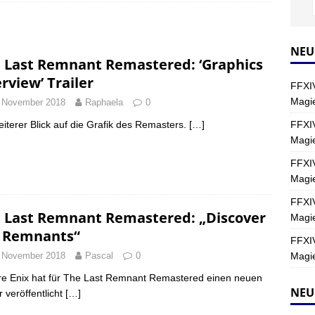
Y
s nördliche Kreszentia – Fork-Turm: Magie – Hallen II
FINAL
NEU
 Last Remnant Remastered: ‘Graphics
rview’ Trailer
FFXIV
s nördliche Kreszentia – Fork-Turm: Magie – Boss 2: Schwerttänzer
Magie
 November 2018
Raphaela
0
Y
FFXIV
eiterer Blick auf die Grafik des Remasters.
[…]
Magi
s nördliche Kreszentia – Fork-Turm: Magie – Boss 4: Index (Normal)
FFXIV
Magie
FFXIV
 Last Remnant Remastered: „Discover
Magie
 Remnants“
FFXIV
Magie
 November 2018
Pascal
0
e Enix hat für The Last Remnant Remastered einen neuen
NEU
r veröffentlicht
[…]