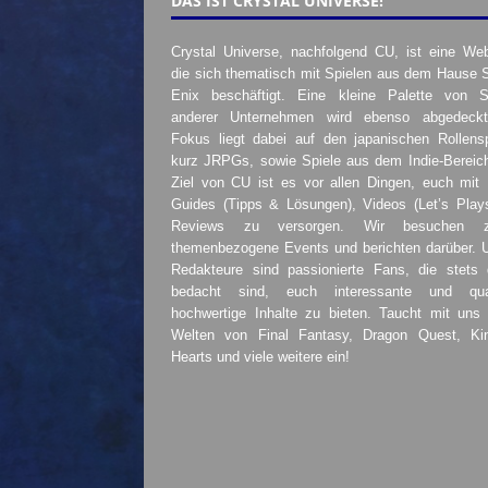
DAS IST CRYSTAL UNIVERSE!
Crystal Universe, nachfolgend CU, ist eine Web
die sich thematisch mit Spielen aus dem Hause 
Enix beschäftigt. Eine kleine Palette von S
anderer Unternehmen wird ebenso abgedeckt
Fokus liegt dabei auf den japanischen Rollensp
kurz JRPGs, sowie Spiele aus dem Indie-Bereic
Ziel von CU ist es vor allen Dingen, euch mit
Guides (Tipps & Lösungen), Videos (Let’s Play
Reviews zu versorgen. Wir besuchen 
themenbezogene Events und berichten darüber. 
Redakteure sind passionierte Fans, die stets 
bedacht sind, euch interessante und quali
hochwertige Inhalte zu bieten. Taucht mit uns 
Welten von Final Fantasy, Dragon Quest, K
Hearts und viele weitere ein!