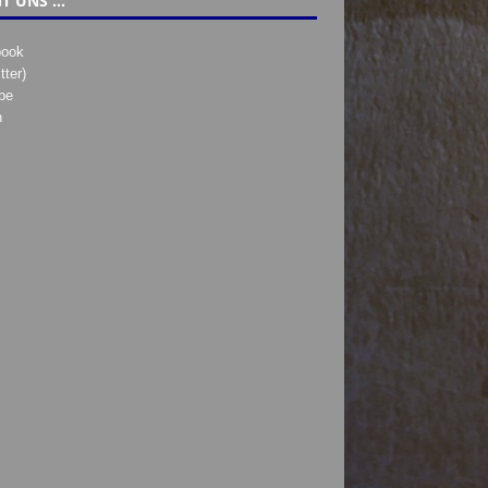
T UNS …
book
tter)
be
h