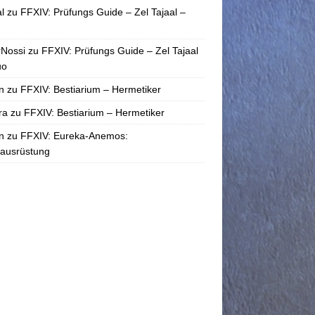
l
zu
FFXIV: Prüfungs Guide – Zel Tajaal –
rNossi
zu
FFXIV: Prüfungs Guide – Zel Tajaal
uo
n
zu
FFXIV: Bestiarium – Hermetiker
ra
zu
FFXIV: Bestiarium – Hermetiker
n
zu
FFXIV: Eureka-Anemos:
tausrüstung