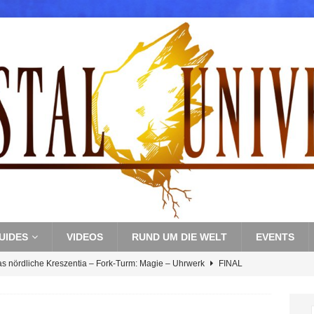
UIDES
VIDEOS
RUND UM DIE WELT
EVENTS
as nördliche Kreszentia – Fork-Turm: Magie – Uhrwerk
FINAL
s nördliche Kreszentia – Fork-Turm: Magie – Boss 3: Nekrophobia