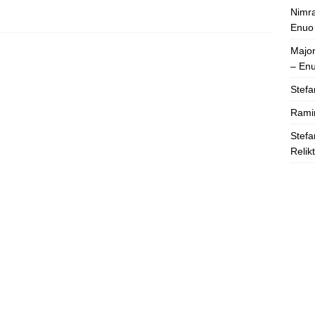
Nimra
Enuo
Majo
– En
Stefa
Rami
Stefa
Relik