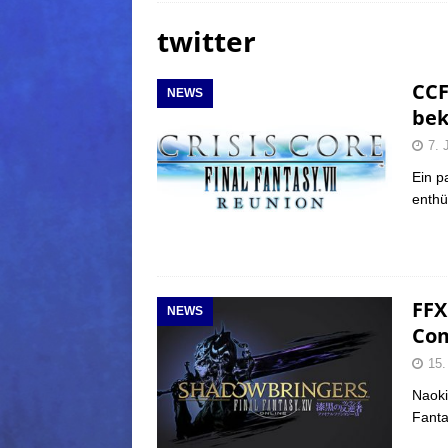
twitter
(Normal)
FINAL FANTAS
[ 5. August 2026 ]
FFXIV: Da
CCF
NEWS
FANTASY
bek
[ 5. August 2026 ]
FFXIV: Da
7. 
(Normal)
FINAL FANTAS
Ein p
enthül
[ 5. August 2026 ]
FFXIV: Da
FINAL FANTASY
FFX
NEWS
Co
15.
Naoki
Fant