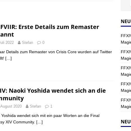
Y
s nördliche Kreszentia – Fork-Turm: Magie – Hallen II
FINAL
NEU
FVIIR: Erste Details zum Remaster
annt
FFXIV
s nördliche Kreszentia – Fork-Turm: Magie – Boss 2: Schwerttänzer
Magie
Juli 2022
Stefan
0
Y
FFXIV
aar Details zum Remaster von Crisis Core wurden auf Twitter
Magi
lt!
[…]
s nördliche Kreszentia – Fork-Turm: Magie – Boss 4: Index (Normal)
FFXIV
Magie
FFXIV
IV: Naoki Yoshida wendet sich an die
Magie
mmunity
FFXIV
Magie
 August 2020
Stefan
1
 Yoshida wendet sich mit ein paar Worten an die Final
NEU
asy XIV Community.
[…]