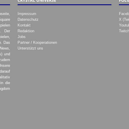
CRYSTAL UNIVERSE
FOLG
seite,
Impressum
Face
Square
Datenschutz
X (Twi
pielen
Kontakt
Youtu
. Der
Redaktion
Twitc
ielen,
Jobs
h. Das
Partner / Kooperationen
 News,
Unterstützt uns
s) und
zudem
Unsere
darauf
tativ
in die
ingdom