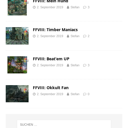
FFVIII: Mein Hund
2. September 2019
Stefan
3
FFVIII: Timber Maniacs
2. September 2019
Stefan
2
FFVIII: Beat’em UP
2. September 2019
Stefan
3
FFVIII: Okkult Fan
2. September 2019
Stefan
0