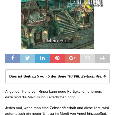
Dies ist Beitrag 5 von 5 der Serie
“FFVIII: Zeitschriften”
FFVIII: Okkult Fan
Angel der Hund von Rinoa kann neue Fertigkeiten erlernen,
FFVIII: Timber Maniacs
dazu sind die Mein Hund Zeitschriften nötig.
FFVIII: Beat’em UP
FFVIII: Waffenmagazine
Jedes mal, wenn man eine Zeitschrift erhält und diese liest, wird
FFVIII: Mein Hund
automatisch ein neuer Eintrag im Menü von Angel hinzugefügt.