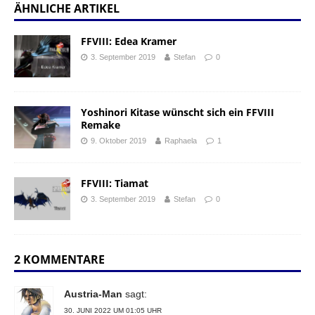
ÄHNLICHE ARTIKEL
FFVIII: Edea Kramer
3. September 2019
Stefan
0
Yoshinori Kitase wünscht sich ein FFVIII
Remake
9. Oktober 2019
Raphaela
1
FFVIII: Tiamat
3. September 2019
Stefan
0
2 KOMMENTARE
Austria-Man
sagt:
30. JUNI 2022 UM 01:05 UHR