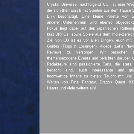
Crystal Universe, nachfolgend CU, ist eine Web
die sich thematisch mit Spielen aus dem Hause 
Enix beschäftigt. Eine kleine Palette von S
anderer Unternehmen wird ebenso abgedeckt
Fokus liegt dabei auf den japanischen Rollensp
kurz JRPGs, sowie Spiele aus dem Indie-Bereic
Ziel von CU ist es vor allen Dingen, euch mit
Guides (Tipps & Lösungen), Videos (Let’s Play
Reviews zu versorgen. Wir besuchen 
themenbezogene Events und berichten darüber. 
Redakteure sind passionierte Fans, die stets 
bedacht sind, euch interessante und quali
hochwertige Inhalte zu bieten. Taucht mit uns 
Welten von Final Fantasy, Dragon Quest, K
Hearts und viele weitere ein!