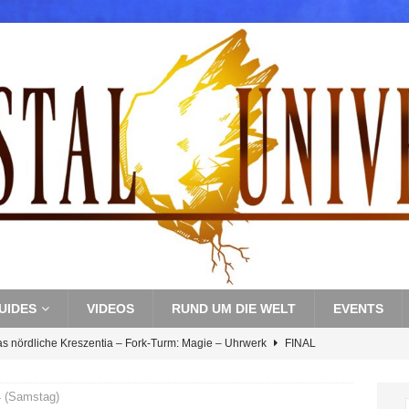
UIDES
VIDEOS
RUND UM DIE WELT
EVENTS
as nördliche Kreszentia – Fork-Turm: Magie – Uhrwerk
FINAL
 (Samstag)
s nördliche Kreszentia – Fork-Turm: Magie – Boss 3: Nekrophobia