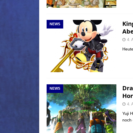
Kin
NEWS
Abe
4. 
Heute
Dra
NEWS
Hor
4. 
Yuji 
noch 