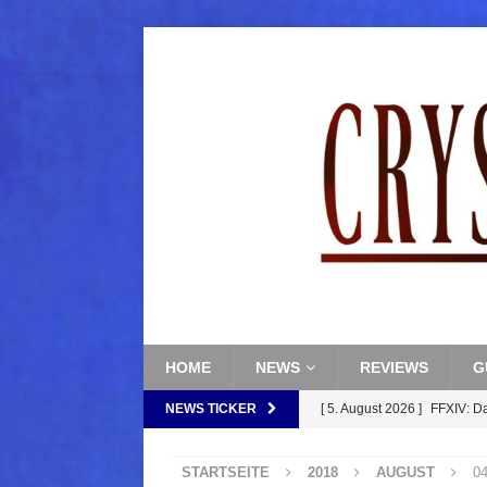
HOME
NEWS
REVIEWS
G
NEWS TICKER
[ 5. August 2026 ]
FFXIV: D
FANTASY
STARTSEITE
2018
AUGUST
04
[ 5. August 2026 ]
FFXIV: Da