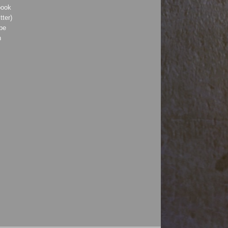
book
tter)
be
h