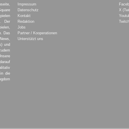
seite,
Impressum
Face
Square
Datenschutz
X (Twi
pielen
Kontakt
Youtu
. Der
Redaktion
Twitc
ielen,
Jobs
h. Das
Partner / Kooperationen
 News,
Unterstützt uns
s) und
zudem
Unsere
darauf
tativ
in die
ingdom