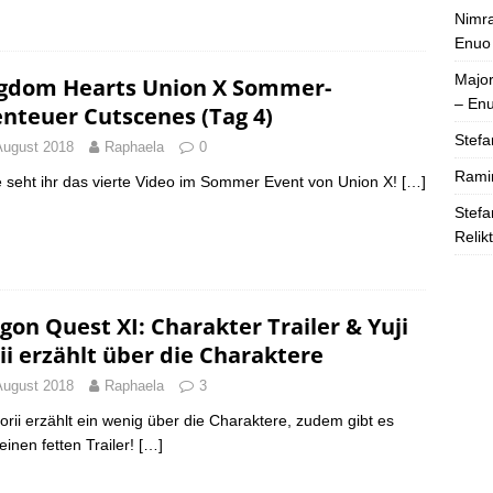
Nimra
Enuo
Majo
gdom Hearts Union X Sommer-
– En
nteuer Cutscenes (Tag 4)
Stefa
August 2018
Raphaela
0
Rami
 seht ihr das vierte Video im Sommer Event von Union X!
[…]
Stefa
Relik
gon Quest XI: Charakter Trailer & Yuji
ii erzählt über die Charaktere
August 2018
Raphaela
3
Horii erzählt ein wenig über die Charaktere, zudem gibt es
einen fetten Trailer!
[…]