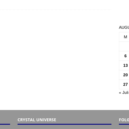
AUGU
M
6
13
20
27
« Juli
CRYSTAL UNIVERSE
FOLG