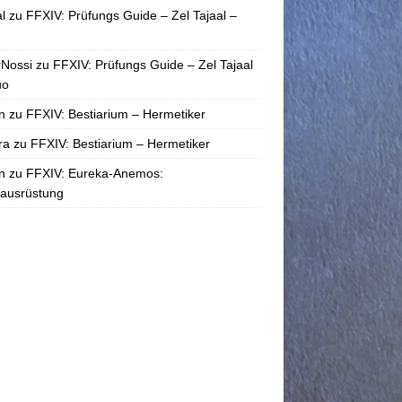
l
zu
FFXIV: Prüfungs Guide – Zel Tajaal –
rNossi
zu
FFXIV: Prüfungs Guide – Zel Tajaal
uo
n
zu
FFXIV: Bestiarium – Hermetiker
ra
zu
FFXIV: Bestiarium – Hermetiker
n
zu
FFXIV: Eureka-Anemos:
tausrüstung