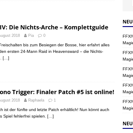
Y
s nördliche Kreszentia – Fork-Turm: Magie – Hallen II
FINAL
NEU
IV: Die Nichts-Arche – Komplettguide
August 2018
Pia
0
FFXIV
s nördliche Kreszentia – Fork-Turm: Magie – Boss 2: Schwerttänzer
Magie
reischalten bis zum Besiegen der Bosse, hier erfahrt alles
Y
den ersten 24-Mann Raid in Heavensward – die Nichts-
FFXIV
e.
[…]
Magi
s nördliche Kreszentia – Fork-Turm: Magie – Boss 4: Index (Normal)
FFXIV
Magie
FFXIV
ono Trigger: Finaler Patch #5 ist online!
Magie
August 2018
Raphaela
1
FFXIV
Magie
ch ist der fünfte und letzte Patch erhältlich! Nun könnt auch
s Spiel fehlerfrei spielen.
[…]
NEU