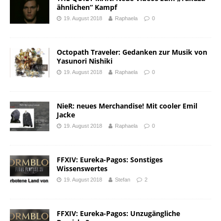
ähnlichen“ Kampf
19. August 2018
Raphaela
0
Octopath Traveler: Gedanken zur Musik von
Yasunori Nishiki
19. August 2018
Raphaela
0
NieR: neues Merchandise! Mit cooler Emil
Jacke
19. August 2018
Raphaela
0
FFXIV: Eureka-Pagos: Sonstiges
Wissenswertes
19. August 2018
Stefan
2
FFXIV: Eureka-Pagos: Unzugängliche