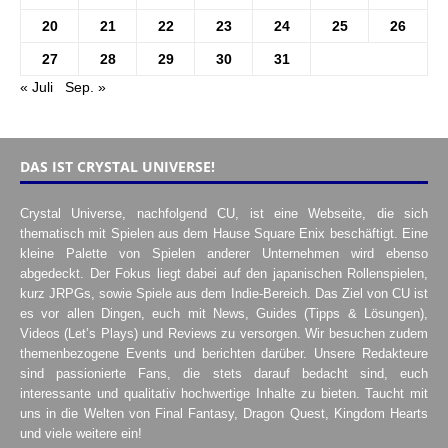
20
21
22
23
24
25
26
27
28
29
30
31
« Juli
Sep. »
DAS IST CRYSTAL UNIVERSE!
Crystal Universe, nachfolgend CU, ist eine Webseite, die sich
thematisch mit Spielen aus dem Hause Square Enix beschäftigt. Eine
kleine Palette von Spielen anderer Unternehmen wird ebenso
abgedeckt. Der Fokus liegt dabei auf den japanischen Rollenspielen,
kurz JRPGs, sowie Spiele aus dem Indie-Bereich. Das Ziel von CU ist
es vor allen Dingen, euch mit News, Guides (Tipps & Lösungen),
Videos (Let’s Plays) und Reviews zu versorgen. Wir besuchen zudem
themenbezogene Events und berichten darüber. Unsere Redakteure
sind passionierte Fans, die stets darauf bedacht sind, euch
interessante und qualitativ hochwertige Inhalte zu bieten. Taucht mit
uns in die Welten von Final Fantasy, Dragon Quest, Kingdom Hearts
und viele weitere ein!