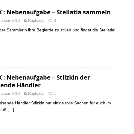
X : Nebenaufgabe – Stellatia sammeln
Januar 2018
Raphaela
0
 der Sammlerin ihre Begierde zu stillen und findet die Stellatia!
X : Nebenaufgabe – Stilzkin der
sende Händler
Januar 2018
Raphaela
1
eisende Händler Stilzkin hat einige tolle Sachen für euch im
bot!
[…]