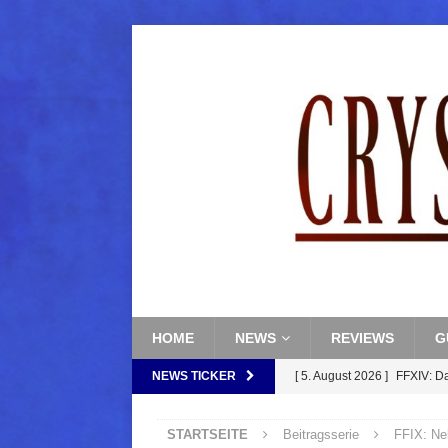
HOME
NEWS
REVIEWS
G
NEWS TICKER
[ 5. August 2026 ]
FFXIV: D
FANTASY
STARTSEITE
Beitragsserie
FFIX: Ne
[ 5. August 2026 ]
FFXIV: Da