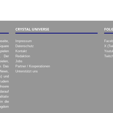
CRYSTAL UNIVERSE
FOLG
seite,
Impressum
Face
Square
Datenschutz
X (Twi
pielen
Kontakt
Youtu
. Der
Redaktion
Twitc
ielen,
Jobs
h. Das
Partner / Kooperationen
 News,
Unterstützt uns
s) und
zudem
Unsere
darauf
tativ
in die
ingdom