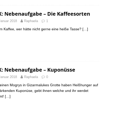
X: Nebenaufgabe – Die Kaffeesorten
Januar 2018
Raphaela
1
Kaffee, wer hätte nicht gerne eine heiße Tasse?
[…]
X: Nebenaufgabe – Kuponüsse
Januar 2018
Raphaela
0
leinen Mogrys in Gizarmalukes Grotte haben Heißhunger auf
tärkenden Kuponüse, gebt ihnen welche und ihr werdet
nt!
[…]