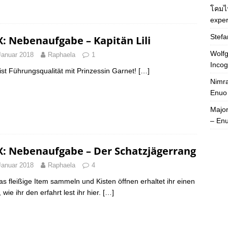
โคมไ
exper
Stefa
X: Nebenaufgabe – Kapitän Lili
Wolfg
Januar 2018
Raphaela
1
Incog
st Führungsqualität mit Prinzessin Garnet!
[…]
Nimra
Enuo
Majo
– En
X: Nebenaufgabe – Der Schatzjägerrang
Januar 2018
Raphaela
4
as fleißige Item sammeln und Kisten öffnen erhaltet ihr einen
wie ihr den erfahrt lest ihr hier.
[…]