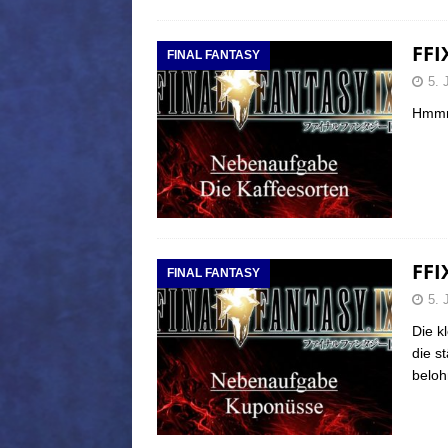
FFI
FINAL FANTASY
5. 
Hmmm 
FFI
FINAL FANTASY
5. 
Die k
die s
beloh