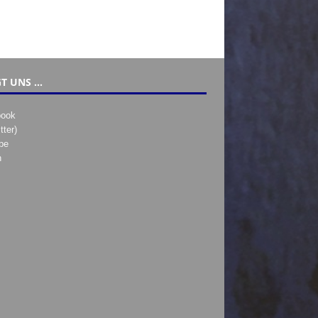
T UNS …
book
tter)
be
h