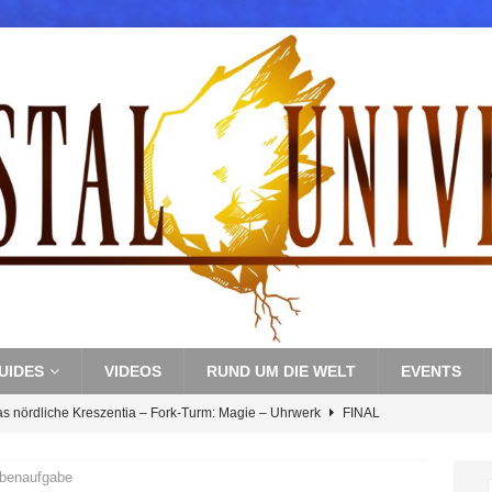
UIDES
VIDEOS
RUND UM DIE WELT
EVENTS
as nördliche Kreszentia – Fork-Turm: Magie – Uhrwerk
FINAL
benaufgabe
s nördliche Kreszentia – Fork-Turm: Magie – Boss 3: Nekrophobia