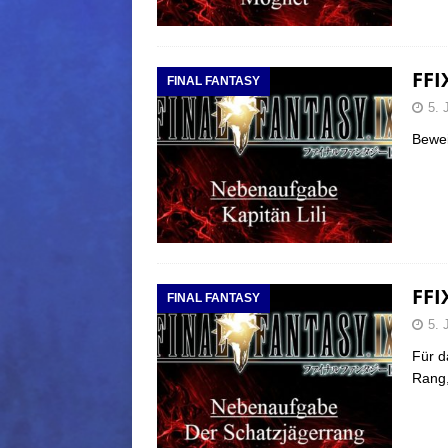
FFI
FINAL FANTASY
5. 
Bewei
FFI
FINAL FANTASY
5. 
Für d
Rang, 