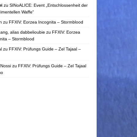
ฟ
zu
SINoALICE: Event „Entschlossenheit der
imentellen Waffe“
n
zu
FFXIV: Eorzea Incognita – Stormblood
ang, alias dabbelioubie
zu
FFXIV: Eorzea
nita – Stormblood
l
zu
FFXIV: Prüfungs Guide – Zel Tajaal –
rNossi
zu
FFXIV: Prüfungs Guide – Zel Tajaal
uo