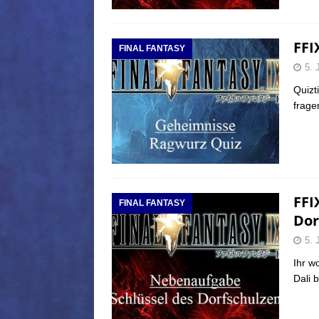
FFI
FINAL FANTASY
5. 
Quizt
frage
FFI
FINAL FANTASY
Dor
5. 
Ihr w
Dali 