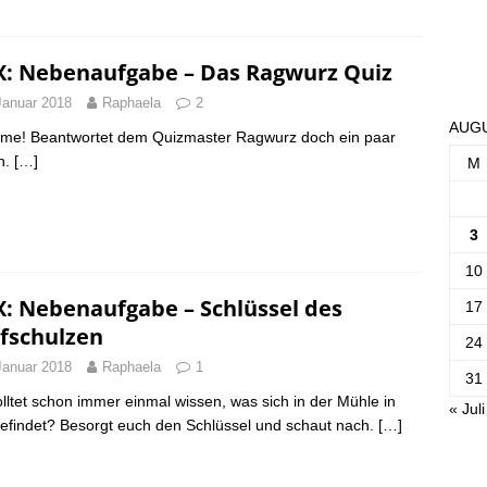
X: Nebenaufgabe – Das Ragwurz Quiz
Januar 2018
Raphaela
2
AUGU
ime! Beantwortet dem Quizmaster Ragwurz doch ein paar
n.
[…]
M
3
10
X: Nebenaufgabe – Schlüssel des
17
fschulzen
24
Januar 2018
Raphaela
1
31
olltet schon immer einmal wissen, was sich in der Mühle in
« Juli
befindet? Besorgt euch den Schlüssel und schaut nach.
[…]