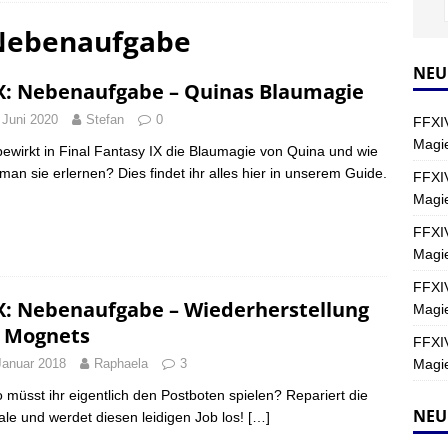
 Nebenaufgabe
Y
s nördliche Kreszentia – Fork-Turm: Magie – Hallen II
FINAL
NEU
X: Nebenaufgabe – Quinas Blaumagie
 Juni 2020
Stefan
0
FFXIV
s nördliche Kreszentia – Fork-Turm: Magie – Boss 2: Schwerttänzer
Magie
ewirkt in Final Fantasy IX die Blaumagie von Quina und wie
Y
man sie erlernen? Dies findet ihr alles hier in unserem Guide.
FFXIV
Magi
s nördliche Kreszentia – Fork-Turm: Magie – Boss 4: Index (Normal)
FFXIV
Magie
FFXIV
X: Nebenaufgabe – Wiederherstellung
Magie
 Mognets
FFXIV
Magie
Januar 2018
Raphaela
3
 müsst ihr eigentlich den Postboten spielen? Repariert die
NEU
ale und werdet diesen leidigen Job los!
[…]