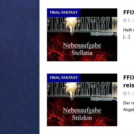
FFI
FINAL FANTASY
5. 
Helft
[…]
FFI
FINAL FANTASY
rei
5. 
Der r
Ange