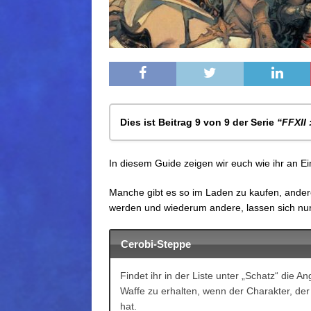
Dies ist Beitrag 9 von 9 der Serie
“FFXII 
FFXII: Waffen – Bögen & Armbrüste &
In diesem Guide zeigen wir euch wie ihr an E
FFXII: Waffen – Speere & Stäbe
FFXII: Waffen – Ruten & Stöcke
Manche gibt es so im Laden zu kaufen, ander
FFXII: Waffen – Äxte und Hämmer
werden und wiederum andere, lassen sich nur
FFXII: Waffen – Katanas & Ninja-Schw
FFXII: Waffen – Kolben und Zepter
Cerobi-Steppe
FFXII: Waffen – Dolche
FFXII: Waffen – Feuerwaffen & Hohlg
Findet ihr in der Liste unter „Schatz“ die 
FFXII: Waffen – Schwerter
Waffe zu erhalten, wenn der Charakter, der
hat.