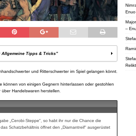
Nimra
Enuo
Majo
– En
Stefa
Rami
: Allgemeine Tipps & Tricks”
Stefa
Relik
 Munition
inhandschwerter und Ritterschwerter im Spiel gelangen könnt.
e können von einigen Gegnern hinterlassen oder gestohlen
 über Handelswaren herstellen.
erter
eschosse
Angabe „Cerobi-Steppe“, so habt ihr nur die Chance die
 das Schatzbehältnis öffnet den „Diamantreif“ ausgerüstet