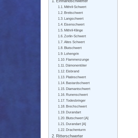
Einhandschwerter
Mithril-Schwert
Breitschwert
Langschwert
Eisenschwert
Mithril-Klinge
Zorlin-Schwert
Altes Schwert
Blutschwert
Lohengrin
Flammenzunge
Dämonentöter
Eisbrand
Platinschwert
Bastardschwert
Diamantschwert
Runenschwert
Todesbringer
Brechschwert
Durandart
Blutschwert [A]
Durandart [A]
Drachenturm
Ritterschwerter