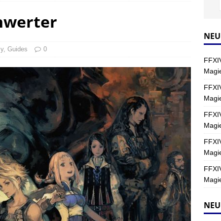
chwerter
Y
s nördliche Kreszentia – Fork-Turm: Magie – Hallen II
FINAL
NEU
sy
,
Guides
0
FFXIV
s nördliche Kreszentia – Fork-Turm: Magie – Boss 2: Schwerttänzer
Magie
Y
FFXIV
Magi
s nördliche Kreszentia – Fork-Turm: Magie – Boss 4: Index (Normal)
FFXIV
Magie
FFXIV
Magie
FFXIV
Magie
NEU