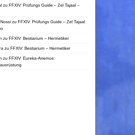
l
zu
FFXIV: Prüfungs Guide – Zel Tajaal –
rNossi
zu
FFXIV: Prüfungs Guide – Zel Tajaal
uo
n
zu
FFXIV: Bestiarium – Hermetiker
ra
zu
FFXIV: Bestiarium – Hermetiker
n
zu
FFXIV: Eureka-Anemos:
tausrüstung