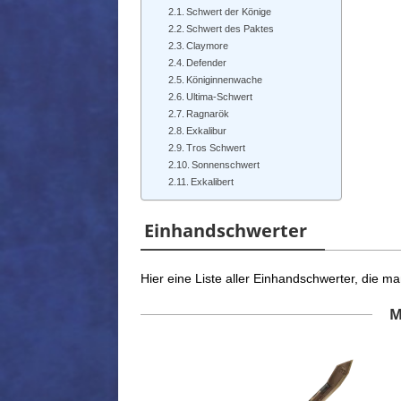
Schwert der Könige
Schwert des Paktes
Claymore
Defender
Königinnenwache
Ultima-Schwert
Ragnarök
Exkalibur
Tros Schwert
Sonnenschwert
Exkalibert
Einhands
chwerter
Hier eine Liste aller Einhandschwerter, die ma
M