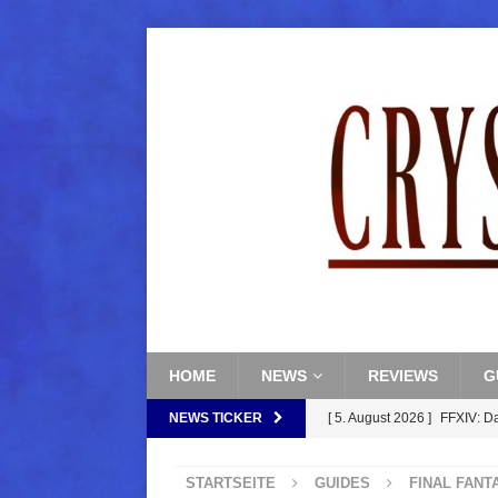
HOME
NEWS
REVIEWS
G
NEWS TICKER
[ 5. August 2026 ]
FFXIV: D
FANTASY
STARTSEITE
GUIDES
FINAL FANT
[ 5. August 2026 ]
FFXIV: Da