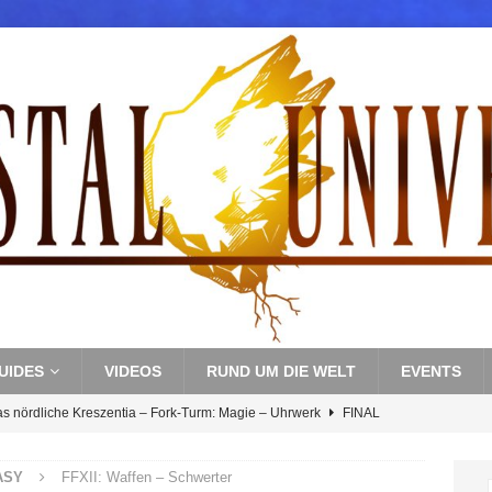
UIDES
VIDEOS
RUND UM DIE WELT
EVENTS
as nördliche Kreszentia – Fork-Turm: Magie – Uhrwerk
FINAL
ASY
FFXII: Waffen – Schwerter
s nördliche Kreszentia – Fork-Turm: Magie – Boss 3: Nekrophobia