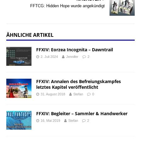
FFTCG: Hidden Hope wurde angekündigt
ÄHNLICHE ARTIKEL
FFXIV: Eorzea Incognita – Dawntrail
2. Juli 2024
Jennifer
2
FFXIV: Annalen des Befreiungskampfes
letztes Kapitel veröffentlicht
31. August 2018
Stefan
0
FFXIV: Begleiter – Sammler & Handwerker
16. Mai 2019
Stefan
2