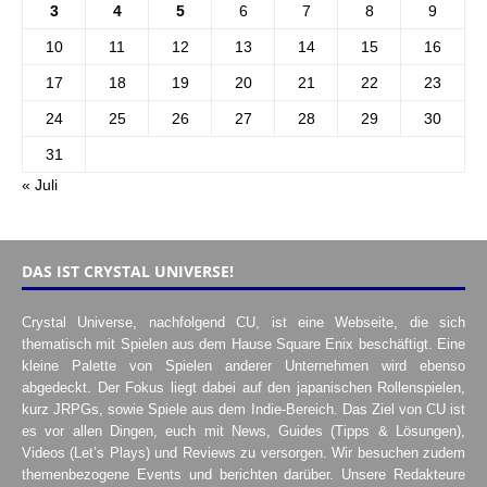
3
4
5
6
7
8
9
10
11
12
13
14
15
16
17
18
19
20
21
22
23
24
25
26
27
28
29
30
31
« Juli
DAS IST CRYSTAL UNIVERSE!
Crystal Universe, nachfolgend CU, ist eine Webseite, die sich
thematisch mit Spielen aus dem Hause Square Enix beschäftigt. Eine
kleine Palette von Spielen anderer Unternehmen wird ebenso
abgedeckt. Der Fokus liegt dabei auf den japanischen Rollenspielen,
kurz JRPGs, sowie Spiele aus dem Indie-Bereich. Das Ziel von CU ist
es vor allen Dingen, euch mit News, Guides (Tipps & Lösungen),
Videos (Let’s Plays) und Reviews zu versorgen. Wir besuchen zudem
themenbezogene Events und berichten darüber. Unsere Redakteure