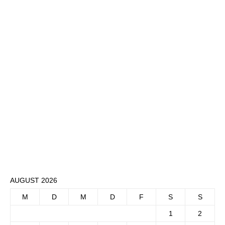
AUGUST 2026
M
D
M
D
F
S
S
1
2