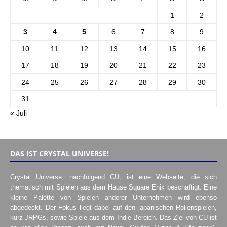
1
2
3
4
5
6
7
8
9
10
11
12
13
14
15
16
17
18
19
20
21
22
23
24
25
26
27
28
29
30
31
« Juli
DAS IST CRYSTAL UNIVERSE!
Crystal Universe, nachfolgend CU, ist eine Webseite, die sich
thematisch mit Spielen aus dem Hause Square Enix beschäftigt. Eine
kleine Palette von Spielen anderer Unternehmen wird ebenso
abgedeckt. Der Fokus liegt dabei auf den japanischen Rollenspielen,
kurz JRPGs, sowie Spiele aus dem Indie-Bereich. Das Ziel von CU ist