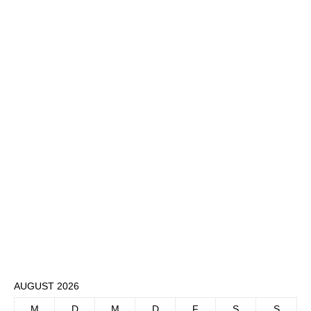
AUGUST 2026
M
D
M
D
F
S
S