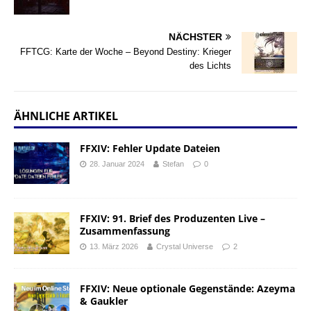
NÄCHSTER
FFTCG: Karte der Woche – Beyond Destiny: Krieger
des Lichts
ÄHNLICHE ARTIKEL
FFXIV: Fehler Update Dateien
28. Januar 2024
Stefan
0
FFXIV: 91. Brief des Produzenten Live –
Zusammenfassung
13. März 2026
Crystal Universe
2
FFXIV: Neue optionale Gegenstände: Azeyma
& Gaukler