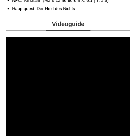
NPC: Varshahn (Mare Lamentorum X: 6.1 | Y: 3.5)
Hauptquest: Der Held des Nichts
Videoguide