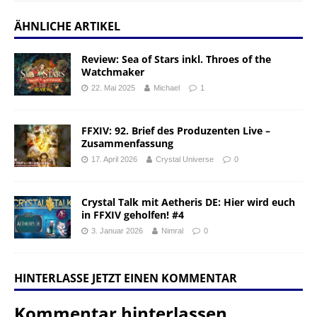
ÄHNLICHE ARTIKEL
Review: Sea of Stars inkl. Throes of the
Watchmaker
22. Mai 2025
Michael
1
FFXIV: 92. Brief des Produzenten Live –
Zusammenfassung
17. April 2026
Crystal Universe
0
Crystal Talk mit Aetheris DE: Hier wird euch
in FFXIV geholfen! #4
3. Januar 2026
Nimral
0
HINTERLASSE JETZT EINEN KOMMENTAR
Kommentar hinterlassen