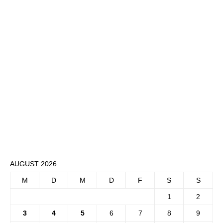
AUGUST 2026
M
D
M
D
F
S
S
1
2
3
4
5
6
7
8
9