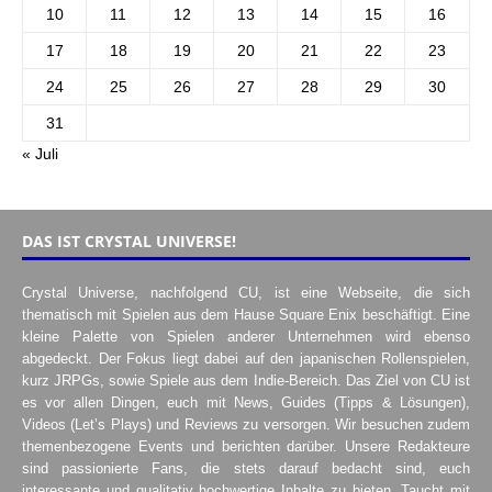
10
11
12
13
14
15
16
17
18
19
20
21
22
23
24
25
26
27
28
29
30
31
« Juli
DAS IST CRYSTAL UNIVERSE!
Crystal Universe, nachfolgend CU, ist eine Webseite, die sich
thematisch mit Spielen aus dem Hause Square Enix beschäftigt. Eine
kleine Palette von Spielen anderer Unternehmen wird ebenso
abgedeckt. Der Fokus liegt dabei auf den japanischen Rollenspielen,
kurz JRPGs, sowie Spiele aus dem Indie-Bereich. Das Ziel von CU ist
es vor allen Dingen, euch mit News, Guides (Tipps & Lösungen),
Videos (Let’s Plays) und Reviews zu versorgen. Wir besuchen zudem
themenbezogene Events und berichten darüber. Unsere Redakteure
sind passionierte Fans, die stets darauf bedacht sind, euch
interessante und qualitativ hochwertige Inhalte zu bieten. Taucht mit