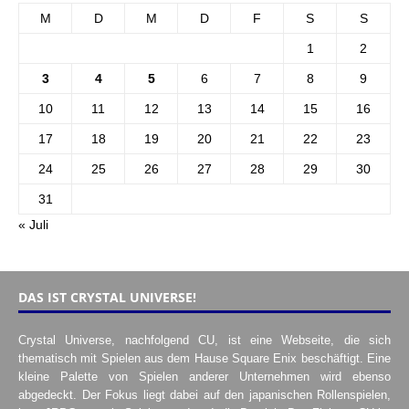
M
D
M
D
F
S
S
1
2
3
4
5
6
7
8
9
10
11
12
13
14
15
16
17
18
19
20
21
22
23
24
25
26
27
28
29
30
31
« Juli
DAS IST CRYSTAL UNIVERSE!
Crystal Universe, nachfolgend CU, ist eine Webseite, die sich
thematisch mit Spielen aus dem Hause Square Enix beschäftigt. Eine
kleine Palette von Spielen anderer Unternehmen wird ebenso
abgedeckt. Der Fokus liegt dabei auf den japanischen Rollenspielen,