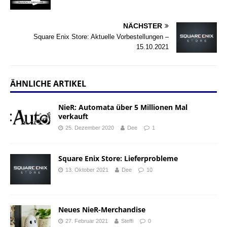
NÄCHSTER
Square Enix Store: Aktuelle Vorbestellungen –
15.10.2021
ÄHNLICHE ARTIKEL
NieR: Automata über 5 Millionen Mal
verkauft
25. Dezember 2020
Dee
1
Square Enix Store: Lieferprobleme
13. Oktober 2021
Dee
10
Neues NieR-Merchandise
27. Februar 2021
Steffi
0