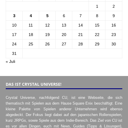
1
2
3
4
5
6
7
8
9
10
11
12
13
14
15
16
17
18
19
20
21
22
23
24
25
26
27
28
29
30
31
« Juli
DAS IST CRYSTAL UNIVERSE!
Crystal Universe, nachfolgend CU, ist eine Webseite, die sich
thematisch mit Spielen aus dem Hause Square Enix beschäftigt. Eine
kleine Palette von Spielen anderer Unternehmen wird ebenso
abgedeckt. Der Fokus liegt dabei auf den japanischen Rollenspielen,
kurz JRPGs, sowie Spiele aus dem Indie-Bereich. Das Ziel von CU ist
es vor allen Dingen, euch mit News, Guides (Tipps & Lösungen),