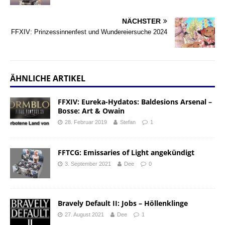
NÄCHSTER
FFXIV: Prinzessinnenfest und Wundereiersuche 2024
ÄHNLICHE ARTIKEL
FFXIV: Eureka-Hydatos: Baldesions Arsenal –
Bosse: Art & Owain
28. Februar 2019
Stefan
1
FFTCG: Emissaries of Light angekündigt
3. September 2021
Dee
0
Bravely Default II: Jobs – Höllenklinge
27. August 2021
Dee
1