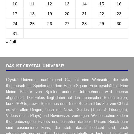
10
11
12
13
14
15
16
17
18
19
20
21
22
23
24
25
26
27
28
29
30
31
« Juli
DAS IST CRYSTAL UNIVERSE!
Crystal Universe, nachfolgend CU, ist eine Webseite, die sich
thematisch mit Spielen aus dem Hause Square Enix beschäftigt. Eine
kleine Palette von Spielen anderer Unternehmen wird ebenso
abgedeckt. Der Fokus liegt dabei auf den japanischen Rollenspielen,
kurz JRPGs, sowie Spiele aus dem Indie-Bereich. Das Ziel von CU ist
es vor allen Dingen, euch mit News, Guides (Tipps & Lösungen),
Videos (Let’s Plays) und Reviews zu versorgen. Wir besuchen zudem
themenbezogene Events und berichten darüber. Unsere Redakteure
sind passionierte Fans, die stets darauf bedacht sind, euch
interessante und qualitativ hochwertige Inhalte zu bieten. Taucht mit