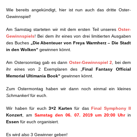
Wie bereits angekündigt, hier ist nun auch das dritte Oster-
Gewinnspiel!
Am Samstag starteten wir mit dem ersten Teil unseres
Oster-
Gewinnspiels
! Bei dem ihr eines von drei limitierten Ausgaben
des Buches
„Die Abenteuer von Freya Warmherz – Die Stadt
in den Wolken“
gewinnen könnt.
Am Ostersonntag gab es dann
Oster-Gewinnspiel 2
, bei dem
ihr eines von 2 Exemplaren des „
Final Fantasy Official
Memorial Ultimania Book“
gewinnen könnt.
Zum Ostermontag haben wir dann noch einmal ein kleines
Schmankerl
für euch.
Wir haben für euch
3×2 Karten
für das
Final Symphony II
Konzert
, am
Samstag den 06. 07. 2019 um 20:00 Uhr
in
Essen
für euch organisiert.
Es wird also 3 Gewinner geben!